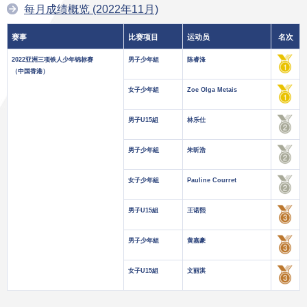
每月成绩概览 (2022年11月)
赛事
比赛项目
运动员
名次
2022亚洲三项铁人少年锦标赛
男子少年組
陈睿浲
（中国香港）
女子少年組
Zoe Olga Metais
男子U15組
林乐仕
男子少年組
朱昕浩
女子少年組
Pauline Courret
男子U15組
王诺熙
男子少年組
黄嘉豪
女子U15組
文丽淇