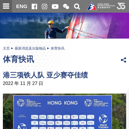
跳
开
开
ENG
至
合
关
微
主
主
搜
信
内
内
寻
二
容
容
维
码
开
始
主页
最新消息及出版物品
体育快讯
体育快讯
港三项铁人队 亚少赛夺佳绩
2022 年 11 月 27 日