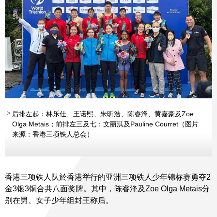
后排左起：林乐仕、王诺熙、朱昕浩、陈睿浲、黄嘉豪及Zoe
Olga Metais；前排左三及七：文丽淇及Pauline Courret（图片
来源：香港三项铁人总会）
香港三项铁人队於香港举行的亚洲三项铁人少年锦标赛勇夺2
金3银3铜合共八面奖牌。其中，陈睿浲及Zoe Olga Metais分
别在男、女子少年组封王称后。