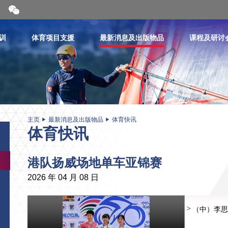
开
合
微
信
训
体育项目支援
最新消息及出版物品
课程及研讨
二
维
码
主页
最新消息及出版物品
体育快讯
体育快讯
港队扬威场地单车亚锦赛
2026 年 04 月 08 日
（中）李思