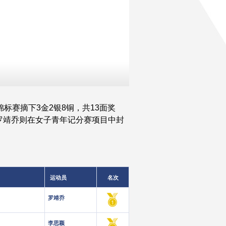
标赛摘下3金2银8铜，共13面奖
罗靖乔则在女子青年记分赛项目中封
运动员
名次
罗靖乔
李思颖