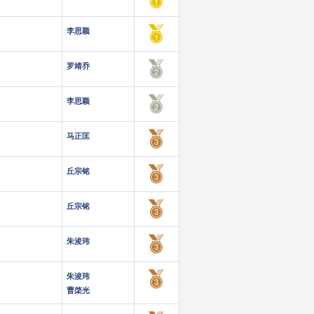
李思颖
罗靖乔
李思颖
马正匡
丘宗铭
丘宗铭
朱浚玮
朱浚玮
曹棨光