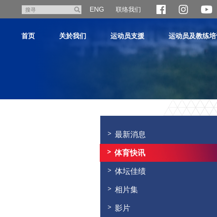
跳
ENG
联络我们
搜
至
寻
主
首页
关於我们
运动员支援
运动员及教练培
内
容
主
内
容
最新消息
开
始
体育快讯
体坛佳绩
相片集
影片