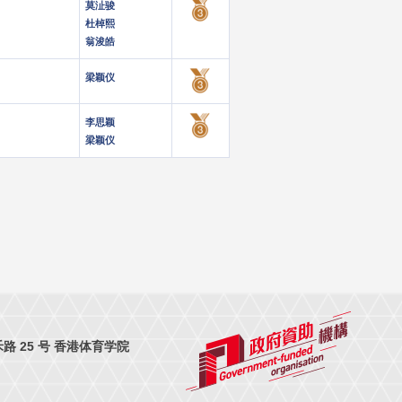
莫沚骏
杜棹熙
翁浚皓
梁颖仪
李思颖
梁颖仪
 25 号 香港体育学院