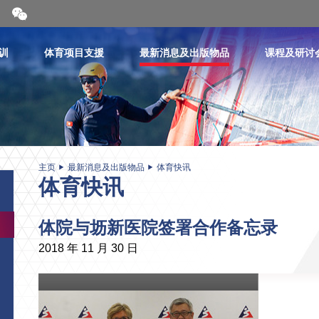
开
合
微
信
训
体育项目支援
最新消息及出版物品
课程及研讨
二
维
码
主页
最新消息及出版物品
体育快讯
体育快讯
体院与坜新医院签署合作备忘录
2018 年 11 月 30 日