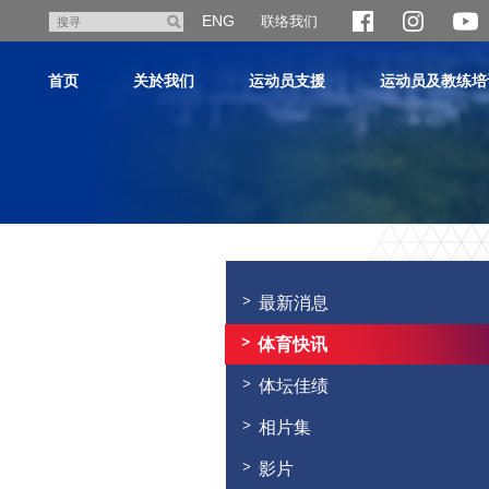
跳
ENG
联络我们
搜
至
寻
主
首页
关於我们
运动员支援
运动员及教练培
内
容
主
内
容
最新消息
开
始
体育快讯
体坛佳绩
相片集
影片