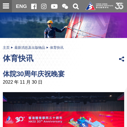
跳
开
开
ENG
至
合
关
微
主
主
搜
信
内
内
寻
二
容
容
维
码
开
始
主页
最新消息及出版物品
体育快讯
体育快讯
体院30周年庆祝晚宴
2022 年 11 月 30 日