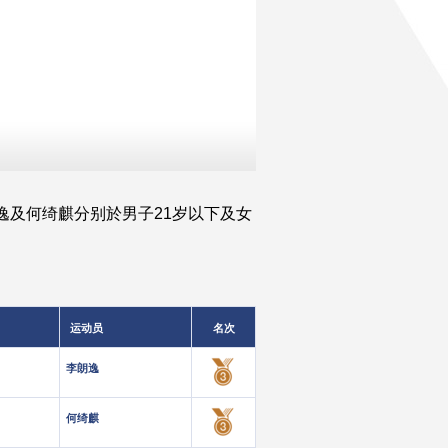
逸及何绮麒分别於男子21岁以下及女
运动员
名次
李朗逸
何绮麒