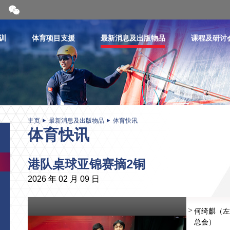
开
合
微
信
训
体育项目支援
最新消息及出版物品
课程及研讨
二
维
码
主页
最新消息及出版物品
体育快讯
体育快讯
港队桌球亚锦赛摘2铜
2026 年 02 月 09 日
何绮麒（左
总会）