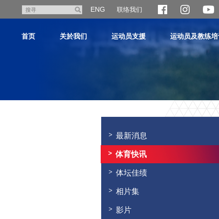
跳
ENG
联络我们
搜
至
寻
主
首页
关於我们
运动员支援
运动员及教练培
内
容
主
内
容
最新消息
开
始
体育快讯
体坛佳绩
相片集
影片