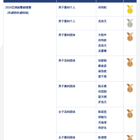
2024亞洲劍擊錦標賽
男子重剑个人
何玮桁
（科威特科威特城）
男子重剑个人
吴浩天
男子重剑团体
方凯申
何玮桁
吴浩天
吴霆骞
男子花剑团体
张家朗
蔡俊彦
崔浩然
梁千雨
男子佩剑团体
陈乐熹
何思朗
梁天晴
罗浩天
女子花剑团体
陈诺思
郑晓为
关渝澄
符妤名
女子重剑团体
欧倩莹