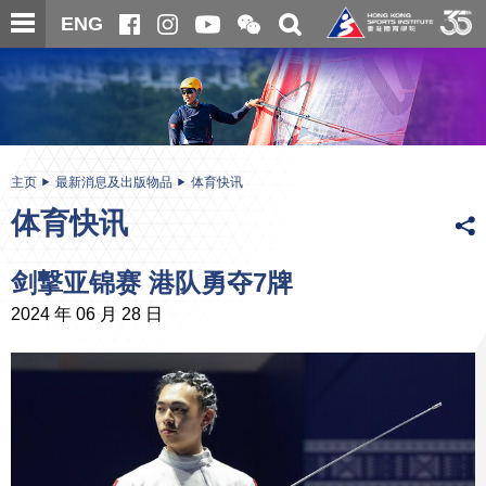
跳
开
开
ENG
至
合
关
微
主
主
搜
信
内
内
寻
二
容
容
维
码
开
始
主页
最新消息及出版物品
体育快讯
体育快讯
剑撃亚锦赛 港队勇夺7牌
2024 年 06 月 28 日