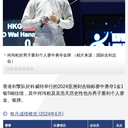
何玮桁於男子重剑个人赛中勇夺金牌 （相片来源：国际击剑总
会）
香港剑撃队於科威特举行的2024亚洲剑击锦标赛中勇夺1金1
银5铜佳绩，其中何玮桁及吴浩天历史性包办男子重剑个人赛
金、银牌。
每月成绩概览 (2024年6月)
赛事
比赛项目
运动员
名次