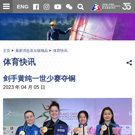
跳
开
开
ENG
至
合
关
微
主
主
搜
信
内
内
寻
二
容
容
维
码
开
始
主页
最新消息及出版物品
体育快讯
体育快讯
剑手黄纯一世少赛夺铜
2023 年 04 月 05 日