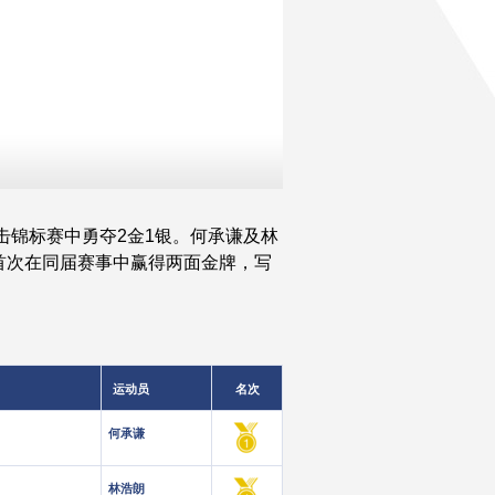
击锦标赛中勇夺2金1银。何承谦及林
首次在同届赛事中赢得两面金牌，写
运动员
名次
何承谦
林浩朗