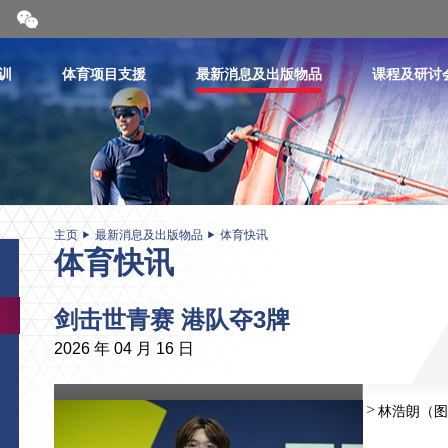
开
合
微
信
训
体育项目支援
最新消息及出版物品
课程及研讨
二
维
码
主页
最新消息及出版物品
体育快讯
体育快讯
剑击世青赛 港队夺3牌
2026 年 04 月 16 日
林浩朗（图