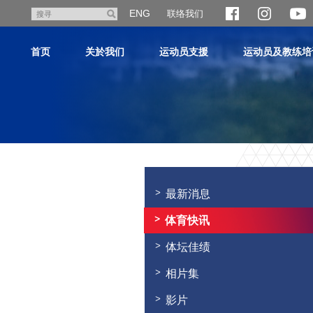
跳
ENG
联络我们
搜
至
寻
主
首页
关於我们
运动员支援
运动员及教练培
内
容
主
内
容
最新消息
开
始
体育快讯
体坛佳绩
相片集
影片