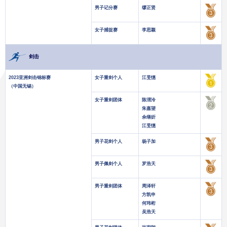
男子记分赛
缪正贤
女子捕捉赛
李思颖
剑击
2023亚洲剑击锦标赛
女子重剑个人
江旻憓
（中国无锡）
女子重剑团体
陈渭泠
朱嘉望
佘缮妡
江旻憓
男子花剑个人
杨子加
男子佩剑个人
罗浩天
男子重剑团体
周泽轩
方凯申
何玮桁
吴浩天