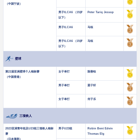
（中国宁波）
男子ILCA6 （19岁
Peter Tariq Jessop
以下）
男子ILCA6
马钰
男子ILCA6 （19岁
马钰
以下）
壁球
第22届亚洲壁球个人锦标赛
女子单打
陈善钰
（中国香港）
男子单打
梁子轩
女子单打
何子乐
三项铁人
2023亚洲青年组及U23组三项铁人锦标
男子U23组
Robin Bent Edvin
赛
Thomas Elg
（日本蒲郡）