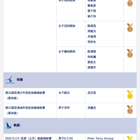
男子花剑团体
张家朗
蔡俊彦
梁千雨
杨子加
女子花剑团体
陈诺思
郑晓为
关渝澄
符妤名
女子佩剑团体
欧倩莹
朱咏翘
梁洛文
薛雅齐
体操
第16届亚洲少年竞技体操锦标赛
女子跳马
吴汶思
（新加坡）
第10届亚洲成年竞技体操锦标赛
男子吊环
吴翘充
（新加坡）
帆船
2023 ILCA 亚洲（公开）帆船锦标赛
男子ILCA6
Peter Tariq Jessop