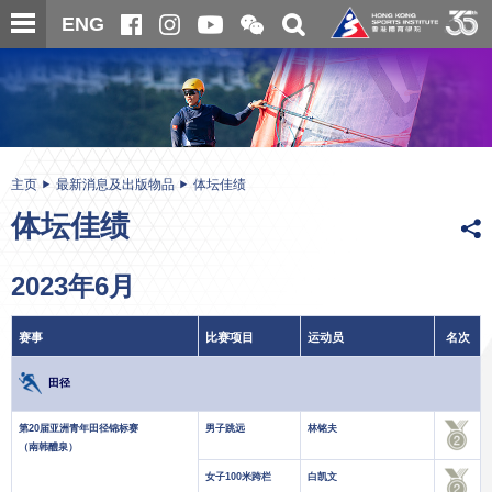
跳
开
开
ENG
至
合
关
微
主
主
搜
信
内
内
寻
二
容
容
维
码
开
始
主页
最新消息及出版物品
体坛佳绩
体坛佳绩
2023年6月
赛事
比赛项目
运动员
名次
田径
第20届亚洲青年田径锦标赛
男子跳远
林铭夫
（南韩醴泉）
女子100米跨栏
白凯文