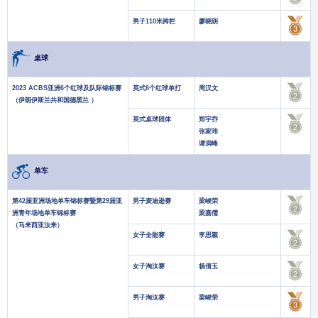
男子110米跨栏
廖晓朗
桌球
2023 ACBS亚洲6个红球及队际锦标赛
英式6个红球单打
周汉文
（伊朗伊斯兰共和国德黑兰 ）
英式桌球团体
郑宇乔
张家玮
谭润峰
单车
第42届亚洲场地单车锦标赛暨第29届亚
男子麦迪逊赛
梁峻荣
洲青年场地单车锦标赛
梁嘉儒
（马来西亚汝来）
女子全能赛
李思颖
女子淘汰赛
杨倩玉
男子淘汰赛
梁峻荣