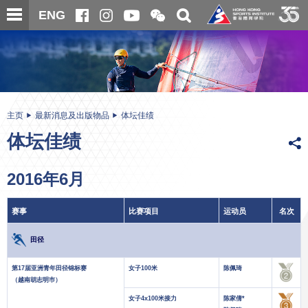
跳
开
开
ENG
至
合
关
微
主
主
搜
信
内
内
寻
二
容
容
维
码
开
始
主页
最新消息及出版物品
体坛佳绩
体坛佳绩
2016年6月
赛事
比赛项目
运动员
名次
田径
第17届亚洲青年田径锦标赛
女子100米
陈佩琦
（越南胡志明巿）
女子4x100米接力
陈家倩*