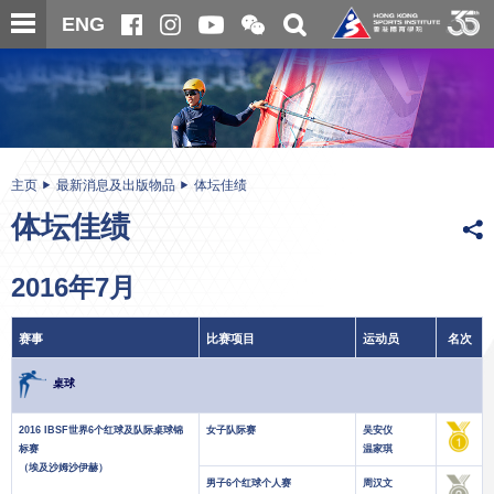
跳
开
开
ENG
至
合
关
微
主
主
搜
信
内
内
寻
二
容
容
维
码
开
始
主页
最新消息及出版物品
体坛佳绩
体坛佳绩
2016年7月
赛事
比赛项目
运动员
名次
桌球
2016 IBSF世界6个红球及队际桌球锦
女子队际赛
吴安仪
标赛
温家琪
（埃及沙姆沙伊赫）
男子6个红球个人赛
周汉文