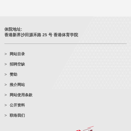
体院地址:
香港新界沙田源禾路 25 号 香港体育学院
网站目录
招聘空缺
赞助
推介网站
网站使用条款
公开资料
联络我们