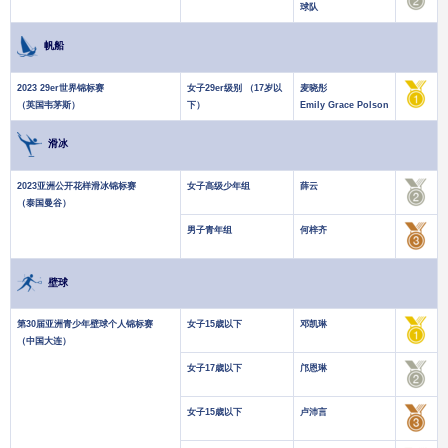
球队
帆船
2023 29er世界锦标赛
女子29er级别 （17岁以
麦晓彤
（英国韦茅斯）
下）
Emily Grace Polson
滑冰
2023亚洲公开花样滑冰锦标赛
女子高级少年组
薛云
（泰国曼谷）
男子青年组
何梓齐
壁球
第30届亚洲青少年壁球个人锦标赛
女子15歳以下
邓凯琳
（中国大连）
女子17歳以下
邝恩琳
女子15歳以下
卢沛言