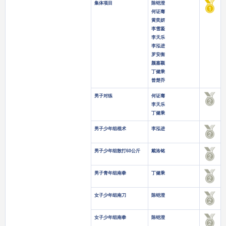
集体项目
陈铠澄
何证骞
黄奕妍
李雪萾
李天乐
李泓进
罗安衡
颜嘉颖
丁健乘
曾楚乔
男子对练
何证骞
李天乐
丁健乘
男子少年组棍术
李泓进
男子少年组散打60公斤
戴洛铭
男子青年组南拳
丁健乘
女子少年组南刀
陈铠澄
女子少年组南拳
陈铠澄