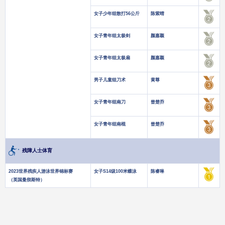
女子少年组散打56公斤
陈紫晴
女子青年组太极剑
颜嘉颖
女子青年组太极扇
颜嘉颖
男子儿童组刀术
黄尊
女子青年组南刀
曾楚乔
女子青年组南棍
曾楚乔
残障人士体育
2023世界残疾人游泳世界锦标赛
女子S14级100米蝶泳
陈睿琳
（英国曼彻斯特）