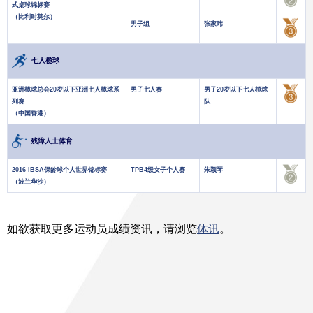
式桌球锦标赛
（比利时莫尔）
男子组
张家玮
七人榄球
亚洲榄球总会20岁以下亚洲七人榄球系
男子七人赛
男子20岁以下七人榄球
列赛
队
（中国香港）
残障人士体育
2016 IBSA保龄球个人世界锦标赛
TPB4级女子个人赛
朱颖琴
（波兰华沙）
如欲获取更多运动员成绩资讯，请浏览
体讯
。