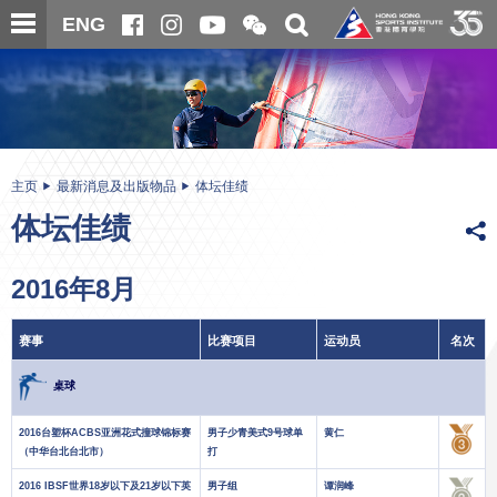
跳
开
开
ENG
至
合
关
微
主
主
搜
信
内
内
寻
二
容
容
维
码
开
始
主页
最新消息及出版物品
体坛佳绩
体坛佳绩
2016年8月
赛事
比赛项目
运动员
名次
桌球
2016台塑杯ACBS亚洲花式撞球锦标赛
男子少青美式9号球单
黄仁
（中华台北台北市）
打
2016 IBSF世界18岁以下及21岁以下英
男子组
谭润峰