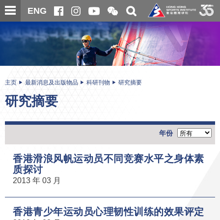
跳
开
开
ENG
至
合
关
微
主
主
搜
信
内
内
寻
二
容
容
维
码
开
始
主页
最新消息及出版物品
科研刊物
研究摘要
研究摘要
年份
香港滑浪风帆运动员不同竞赛水平之身体素
质探讨
2013 年 03 月
香港青少年运动员心理韧性训练的效果评定