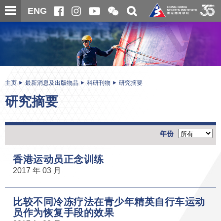
跳
开
开
ENG
至
合
关
微
主
主
搜
信
内
内
寻
二
容
容
维
码
开
始
主页
最新消息及出版物品
科研刊物
研究摘要
研究摘要
年份
香港运动员正念训练
2017 年 03 月
比较不同冷冻疗法在青少年精英自行车运动
员作为恢复手段的效果