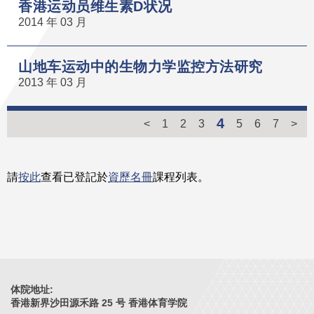
香港运动员维生素D状况
2014 年 03 月
山地车运动中的生物力学监控方法研究
2013 年 03 月
4
<
1
2
3
5
6
7
>
請
按此
查看已登記於
資歷名冊
課程列表。
体院地址:
香港新界沙田源禾路 25 号 香港体育学院