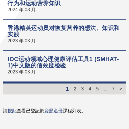
行为和运动营养知识
2024 年 03 月
香港精英运动员对恢复营养的想法、知识和
实践
2023 年 03 月
IOC运动领域心理健康评估工具1 (SMHAT-
1)中文版的信效度检验
2023 年 03 月
1
2
3
4
5
...
7
>
請
按此
查看已登記於
資歷名冊
課程列表。