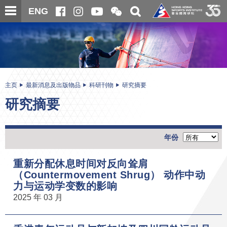
跳
开
开
ENG
至
合
关
微
主
主
搜
信
内
内
寻
二
容
容
维
码
开
始
主页
最新消息及出版物品
科研刊物
研究摘要
研究摘要
年份
重新分配休息时间对反向耸肩
（Countermovement Shrug） 动作中动
力与运动学变数的影响
2025 年 03 月