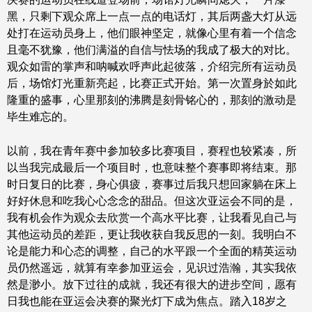
黑，只剩下观众席上一点一点的电话灯，其后两盏大灯从远
处打在运动员身上，他们眼神坚定，就像心里有着一个信念
且毫不犹豫，他们满溢的自信与怯场的我成了极大的对比。
观众如雷的掌声和呐喊欢呼声此起彼落，介绍完所有运动员
后，场馆灯光重新亮起，比赛正式开始。第一次置身於如此
隆重的盛事，心里那刻的沸腾是刻骨铭心的，那刻的激动是
毕生难忘的。
以前，我在青年赛中参加较多比赛项目，赛程也较紧凑，所
以当我完成最后一个项目时，也意味整个赛事即将结束。那
时日复日的比赛，身心俱疲，赛事过后我只想回家躺在床上
好好休息和吃我心心念念的甜品。但这次亚运会不同的是，
我有机会作为观众去欣赏一个高水平比赛，让我看见自己与
其他运动员的差距，更让我收获自我反思的一刻。我明白不
论是能力和心态的调整，自己的水平跟一个全面的精英运动
员仍然遥远，就算有幸参加亚运会，见识过浩瀚，其实我依
然是渺小。放下过往的成就，我还有很大的进步空间，愿有
日我也能在亚运会决赛的聚光灯下成为焦点。踏入18岁之