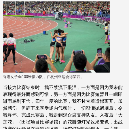
香港女子4x100米接力队，在杭州亚运会得第四。
当接力比赛结束时，我不禁流下眼泪，一方面是因为我未能
表现得最好而感到可惜，另一方面是因为比赛短暂且一瞬即
逝而感到不舍，四年一度的比赛，我不甘带着遗憾离开。虽
然感伤，但静下来享受场内气氛时，一切渐渐抛诸脑后，令
我释怀。完成比赛后，我走到观众席支持队友。入夜后「大
莲花」（田径项目比赛场馆）的花瓣随灯光效果变色，出战
决赛的运动员在线道登场前，场馆灯光瞬间熄灭，一片漆