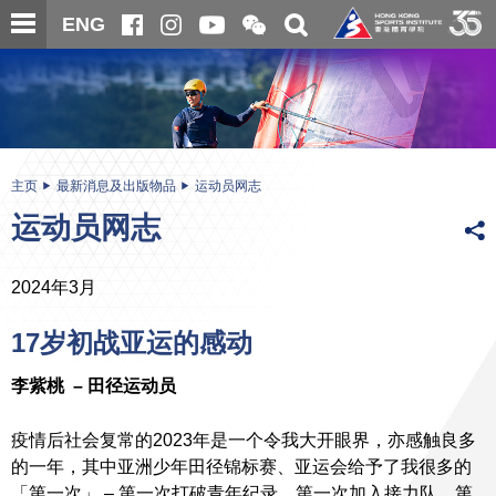
跳
开
开
ENG
至
合
关
微
主
主
搜
信
内
内
寻
二
容
容
维
码
开
始
主页
最新消息及出版物品
运动员网志
运动员网志
2024年3月
17岁初战亚运的感动
李紫桃
–
田径运动员
疫情后社会复常的2023年是一个令我大开眼界，亦感触良多
的一年，其中亚洲少年田径锦标赛、亚运会给予了我很多的
「第一次」 – 第一次打破青年纪录、第一次加入接力队、第