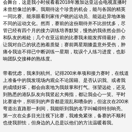
会舞台，这是我小时候看着2018年雅加达亚运会电视直播时
未曾想像过的事。我期待这个珍贵的机会，能与各国的精英
一同比赛、能亲眼看到家传户晓的运动员、能远赴异地体验
不同的运动文化。然而，赛前的这份期待并不比担忧多，尽
管已经有四个月的接力训练培养默契，慢热的我依然会担心
和队友的相处；几个在亚运前的比赛我未能发挥得最好，亦
让我对自己的状态抱着质疑；赛前两星期膝盖意外受伤，肿
痛令我迫不得已中断训练一星期，耽误个人练习进度，也影
响团队交接棒的熟练度。
带着忧虑，我来到杭州。记得200米单项和接力赛时，在线道
上准备中的我发现场内观众不论国籍、是否认识我、或者我
的成绩好坏，都会由衷地为我鼓掌和打气。张望远处，还见
到熟悉的港队队友向我竖起大拇指，都让我会心一笑。平时
比赛途中，所听到的声音都是混乱和嘈杂的，但这次在200米
弯道出直路那一刹间，我能听到我的名字叫喊得特别响亮。
第一次在众多目光注视下比赛，我难免紧张，备赛的不顺利
也使我胆怯，但身边的人总是以他们的方法温暖着我。