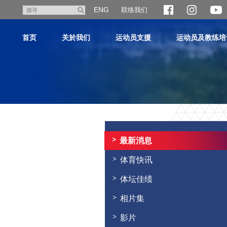
跳
ENG
联络我们
搜
至
寻
主
首页
关於我们
运动员支援
运动员及教练培
内
容
主
内
容
最新消息
开
始
体育快讯
体坛佳绩
相片集
影片