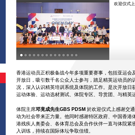
欢迎仪式上
PDSM
JP
仪
李卡度
邓宇
恩
香港运动员正积极备战今年多项重要赛事，包括亚运会
开放日，吸引数千名公众人士参与，踏足精英运动员的
况，深入认识精英培训系统及体院的工作。是次开放日
运动体验、运动选材测试、体院专区、导赏团、与精英
体院主席
邓竟成先生
GBS PDSM
於欢迎仪式上感谢交通
动为社会带来正力量。他同时感谢特区政府、中国香港
港残疾人奥委会、各体育总会及合作伙伴一直与体院紧
入训练，持续在国际体坛争取佳绩。