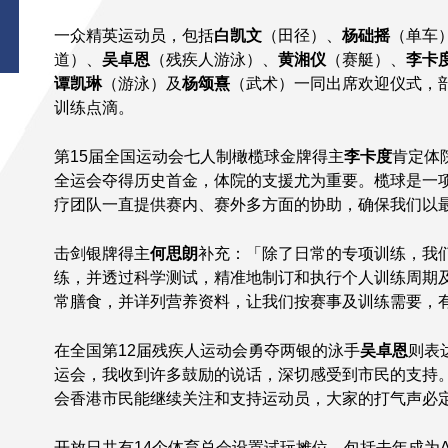
一众精英运动员，包括
白凯文
（田径）、
杨础摇
（单车
道）、
吴卓恩
（残疾人游泳）、
黄湘仪
（赛艇）、
李卡
谭凯琳
（游泳）及
杨颂熹
（武术）一同出席欢迎仪式，
训练点滴。
第15届全国运动会七人制橄榄球金牌得主
李卡度
肯定体
全运会夺得历史首金，体院的支援尤为重要。榄球是一
疗团队一直提供赛内、赛外多方面的协助，确保我们以
击剑银牌得主
何思朗
补充：「除了日常的专项训练，我
练，并透过科学测试，精准地制订和执行个人训练周期
常膳食，并详列营养资料，让我们按赛事及训练需要，
在全国第12届残疾人运动会勇夺两银的泳手
吴卓恩
则表
运会，我收到许多鼓励的说话，深切感受到市民的支持。
会香港市民能继续关注和支持运动员，大家的打气声必
开放日共有14个体育总会设置试玩摊位，包括去年成为