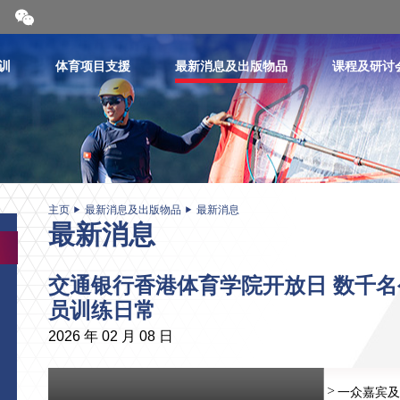
开
合
微
信
训
体育项目支援
最新消息及出版物品
课程及研讨
二
维
码
主页
最新消息及出版物品
最新消息
最新消息
交通银行香港体育学院开放日 数千名
员训练日常
2026 年 02 月 08 日
一众嘉宾及