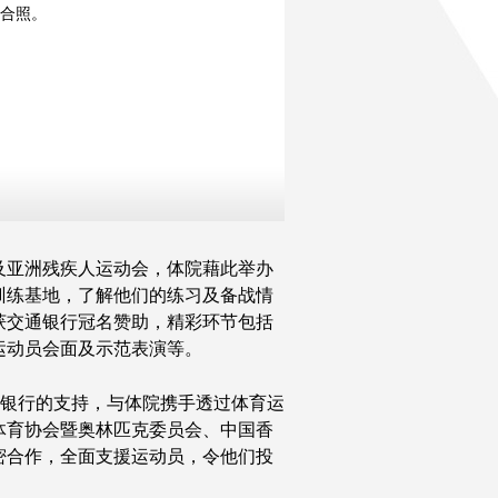
合照。
江旻憓议员
SBS MH
曹宇青女士
邓
竟成先生
GBS
郑泳舜议员
BBS MH
蔡玉坤先生
MH
李忠民先生
杨颂熹
黄湘
白凯文
何子乐
谭凯琳
轩
杨础摇
吴卓
何思朗
及亚洲残疾人运动会，体院藉此举办
训练基地，了解他们的练习及备战情
获交通银行冠名赞助，精彩环节包括
运动员会面及示范表演等。
银行的支持，与体院携手透过体育运
体育协会暨奥林匹克委员会、中国香
密合作，全面支援运动员，令他们投