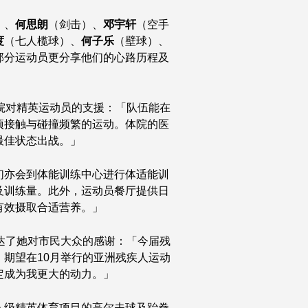
）、
何思朗
（剑击）、
邓宇轩
（空手
度
（七人榄球）、
何子乐
（壁球）、
部分运动员更分享他们的心路历程及
院对精英运动员的支援：「队伍能在
项接触与碰撞频繁的运动。体院的医
最佳状态出战。」
们亦会到体能训练中心进行体适能训
及训练量。此外，运动员餐厅提供日
有效摄取合适营养。」
达了她对市民大众的感谢：「今届残
期望在10月举行的亚洲残疾人运动
定成为我更大的动力。」
A 级精英体育项目的高尔夫球及跆拳