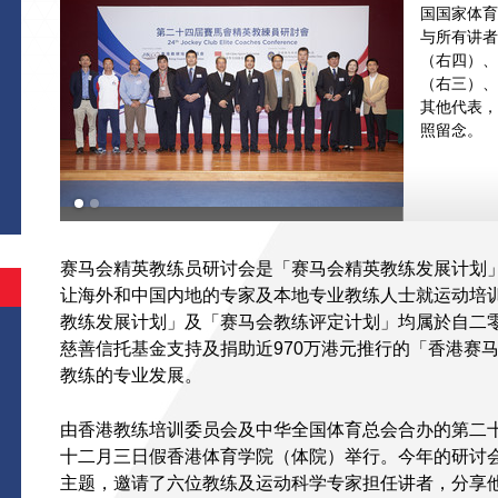
国国家体育
与所有讲者
（右四）、
（右三）、
其他代表，
照留念。
赛马会精英教练员研讨会是「赛马会精英教练发展计划
让海外和中国内地的专家及本地专业教练人士就运动培
教练发展计划」及「赛马会教练评定计划」均属於自二
慈善信托基金支持及捐助近970万港元推行的「香港赛
教练的专业发展。
由香港教练培训委员会及中华全国体育总会合办的第二
十二月三日假香港体育学院（体院）举行。今年的研讨
主题，邀请了六位教练及运动科学专家担任讲者，分享