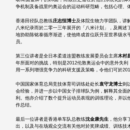
争机制及备战里约奥运会的运动科研范畴，包括心理、
香港田径队总教练
庄志恒博士
及体院生物力学团队，讲
八米纪录而於二零一三年展开的「八米计划」，及阐述
地协助陈铭泰循序渐进，使他终成首位跃升至世界级水
员。
第三位讲者是全日本柔道连盟教练发展委员会主席
木村
年所面对的挑战，特别是2012伦敦奥运会中的意外失
用一系列增强竞争力的科研支援及策略，令他们可於20
中国国家体育总局竞技体育司训练处处长
袁守龙博士
则
会经验，并进一步以中国女子排球队为例，解释其全面
利。他亦介绍了数个提升运动员表现的训练理论，并以他
作总结。
最后一位讲者是香港单车队总教练
沈金康先生
，他分享
出，以及与在场观众交流有关他对於奖牌成绩、训练技