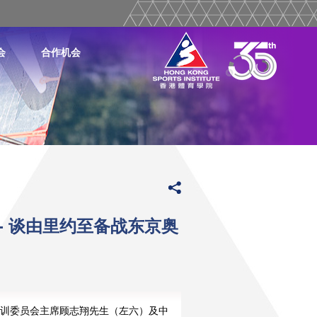
会
合作机会
- 谈由里约至备战东京奥
训委员会主席顾志翔先生（左六）及中