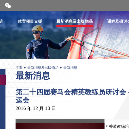
开
合
微
信
训
体育项目支援
最新消息及出版物品
课程及研讨
二
维
码
主页
最新消息及出版物品
最新消息
最新消息
第二十四届赛马会精英教练员研讨会 
运会
2016 年 12 月 13 日
香港教练培