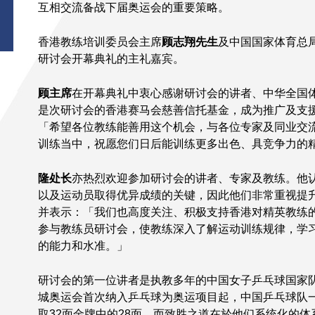
互相交流备战下届奥运会的重要策略。
香港教练培训委员会主席
顾志翔先生
及中国国家体育总
研讨会开幕典礼的主礼嘉宾。
顾主席
在开幕典礼中衷心感谢研讨会的讲者、中华全国
是次研讨会的香港赛马会慈善信托基金，成为推广及支
「希望各位教练能善用这个机会，与各位专家及同业交
训练当中，祝愿您们日后能训练更多出色、具竞争力的
隆处长
亦热烈欢迎参加研讨会的讲者、专家及教练。他
以及运动员取得优异成绩的关键，因此他们非常重视提
并表示：「我们也高度关注、积极支持香港对精英教练
参与教练员研讨会，使教练深入了解运动训练规律，学
的能力和水准。」
研讨会的第一位讲者是执教多年的中国女子乒乓球国家
城奥运会首次纳入乒乓球为奥运项目起，中国乒乓球队
取32面金牌中的28面，而致胜之道在於他们系统化的