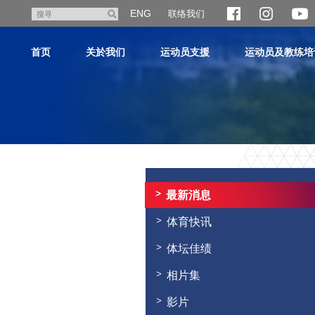
跳
ENG
联络我们
搜
至
寻
主
首页
关於我们
运动员支援
运动员及教练培
内
容
主
内
容
最新消息
开
始
体育快讯
体坛佳绩
相片集
影片