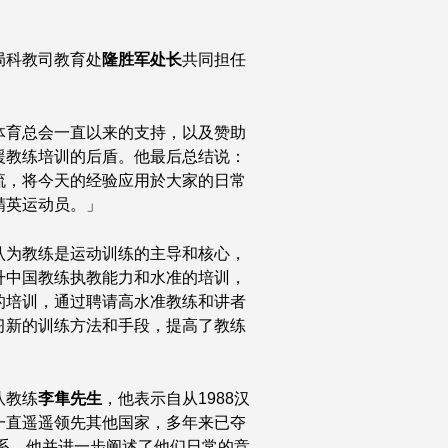
局科教司教育处
隆胜军处长
共同担任
体育总会一直以来的支持，以及赞助
援教练培训的后盾。他最后总结说：
流，将今天的经验应用於大家的日常
精英运动员。」
认为教练是运动训练的主导和核心，
升中国教练执教能力和水准的培训，
的培训，通过聘请高水准教练和讲者
习新的训练方法和手段，提高了教练
队教练
李隼先生
，他表示自从1988汉
一直遥遥领先其他国家，多年来已夺
体系。他并进一步阐述了他们日常的竞