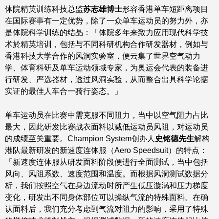
体院精英训练科技总监
苏志雄博士
形容香港单车短距离项目
在国际赛事有一定优势，除了一众单车运动员的努力外，亦
是体院科学训练的结晶：「体院多年来致力应用现代科学技
术於精英培训，包括与不同科研机构合作研发器材，例如与
香港科技大学合作的风洞实验室，便云集了世界空气动力
学、体育科研及单车运动领域专家，为奥运会代表的装备进
行研发、严选器材，透过风洞实验，从而整合出具科学论据
实证的最佳人车合一骑行姿态。」
单车运动员在比赛中需克服不同阻力，当中以空气阻力占比
最大，因此研发比赛战衣面料以减低运动员风阻，对运动员
的成绩至关重要。Champion System创办人
史铭德先生
解构
港队最新研发的新速度连体服（Aero Speedsuit）的特点：
「新速度连体服从研发面料阶段便进行全面测试，当中包括
风向、风阻系数、速度范围和温度。而根据风洞测试数据分
析，我们按照空气在身边流动时所产生低压漩涡和压力梯度
变化，研发出不同身体部位可以操纵气流的特殊面料。在确
认面料后，我们充分考虑到气流对阻力的影响，采用了特殊