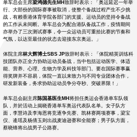
单车总会主席
梁鸿德先生
MH
致辞时表示：「奥运延迟一年举
行、大部份的国际赛事被取消，使整个备战过程产生不少挑
战，有赖香港体育学院各部门的支援、运动员的坚持令备战
的工作从未间断。单车总会为配合港队备战工作，疫情期间
亦举办了三次测试赛事，令一众运动员可重拾比赛的节奏和
气氛，以达至最佳的状态去迎接东京奥运。」
体院主席
林大辉博士
SBS JP
致辞时表示：「体院精英训练科
技团队亦正全力协助运动员备战，当中包括运动医学、体适
能、营养、心理、生物力学及科技等部门。要在国际赛事赢
得奖牌并不容易，体院一直以来致力与不同专业团体合作，
研发新装备，务求协助运动员争分夺秒、突破界限！」
单车总会副主席
陈国基医生
MH
将担任奥运会香港单车队领
队，并於活动上揭晓香港单车奥运代表队名单。女子队方
面，李慧诗及李海恩将竞逐争先赛、凯林赛两项赛事，梁宝
仪、逄瑶及杨倩玉则出战麦迪逊赛和全能赛；男子队方面，
蔡晓锋将出战男子公路赛。