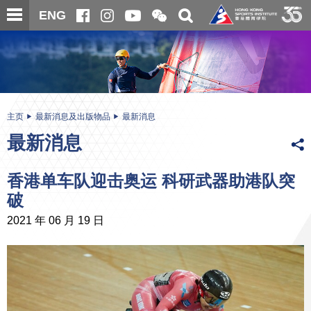
跳
开
开
ENG
至
合
关
微
主
主
搜
信
内
内
寻
二
容
容
维
码
开
始
主页
最新消息及出版物品
最新消息
最新消息
香港单车队迎击奥运 科研武器助港队突
破
2021 年 06 月 19 日