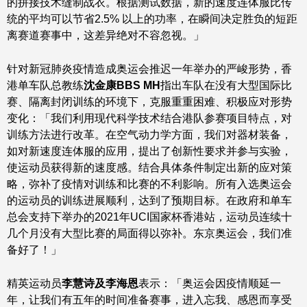
的拼接技术缝制战衣。根据测试数据，新的速度连体服比传
统的平均可以节省2.5% 以上的功率，在瞬间决定胜负的短距
离赛道赛事中，这差异绝对不容忽视。」
针对新冠肺炎疫情造成奥运会推迟一年举办的严峻形势，香
港单车队总教练
沈金康
BBS MH
指出车队在没有大型国际比
赛、隔离封闭训练的环境下，克服重重困难、积极应对形势
变化：「我们利用现代科学技术结合港队参赛项目特点，对
训练方法进行改革。在空气动力学方面，我们对器材装备，
如对新速度连体服的应用，提出了创新性要求并参与实验，
使运动员获得新的速度感。结合具体条件制定出新的应对策
略，弥补了疫情对训练和比赛的不利影响。所有入选奥运会
的运动员的训练进展顺利，达到了预期目标。在政府和单车
总会支持下举办的2021年UCI国家杯香港站，运动员连续十
几个月没有大型比赛的局面得以弥补。东京奥运会，我们准
备好了！」
精英运动员
李慧诗及李海恩
表示：「奥运会因疫情顺延一
年，让我们有五年的时间准备赛事，进入忘我、感恩而享受