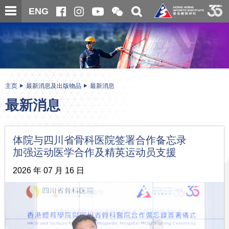
跳
开
开
ENG
至
合
关
微
主
主
搜
信
内
内
寻
二
容
容
维
码
开
始
主页
最新消息及出版物品
最新消息
最新消息
体院与四川省骨科医院签署合作备忘录
加强运动医学合作及精英运动员支援
2026 年 07 月 16 日