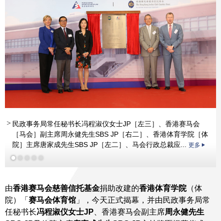
民政事务局常任秘书长冯程淑仪女士JP［左三］、香港赛马会
更多
更多
更多
［马会］副主席周永健先生SBS JP［右二］、香港体育学院［体
院］主席唐家成先生SBS JP［左二］、马会行政总裁应...
更多
更多
由
香港赛马会慈善信托基金
捐助改建的
香港体育学院
（体
院）「
赛马会体育馆
」，今天正式揭幕，并由民政事务局常
任秘书长
冯程淑仪女士
JP
、香港赛马会副主席
周永健先生