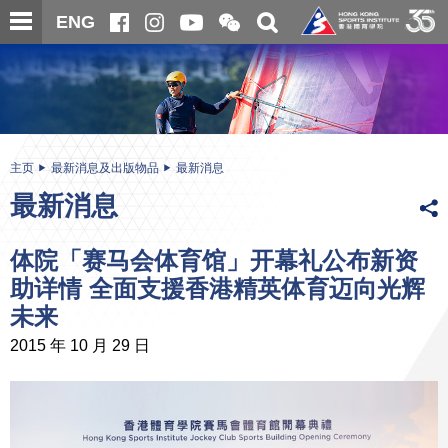
跳
开
开
ENG
至
合
关
微
主
主
搜
信
内
内
寻
二
容
容
维
码
开
始
主页
最新消息及出版物品
最新消息
最新消息
体院「赛马会体育馆」开幕礼公布新资
助详情 全面支援香港精英体育迈向光辉
未来
2015 年 10 月 29 日