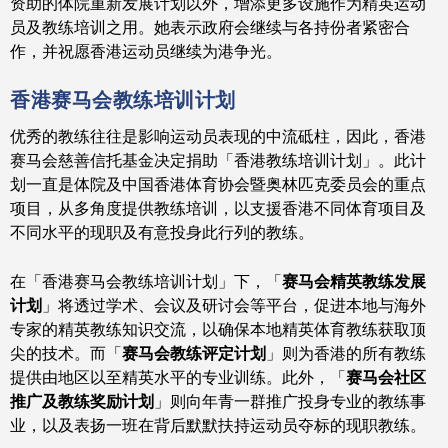
资助的体院重新发展计划以外，增添更多设施作为精英运动
员及教练培训之用。她表示政府会继续与各持份者紧密合
作，并祝愿香港运动员继续为港争光。
香港赛马会教练培训计划
优秀的教练往往是影响运动员表现的中流砥柱，因此，香港
赛马会慈善信托基金决定捐助「香港教练培训计划」。此计
划一直是体院及中国香港体育协会暨奥林匹克委员会的重点
项目，从多角度提供教练培训，以支援香港不同体育项目及
不同水平的现职及有意投身此行列的教练。
在「香港赛马会教练培训计划」下，「
赛马会精英教练发展
计划
」将透过学术、会议及研讨会等平台，促进本地与海外
专家的精英教练知识交流，以确保本地精英体育教练获取顶
尖的技术。而「
赛马会教练评定计划
」则为香港的所有教练
提供由地区以至精英水平的专业训练。此外，「
赛马会社区
推广及教练奖励计划
」则向年青一群推广投身专业的教练事
业，以及表扬一班在背后默默扶持运动员夺标的现职教练。