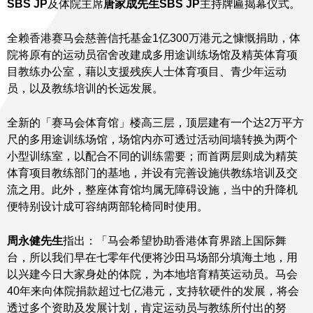
SBS JP
及体院主席
唐家成先生
SBS JP
主持牌匾揭幕仪式。
全赖香港赛马会慈善信托基金1亿300万港元之慷慨捐助，体
院将原有的运动员宿舍改建成多用途训练场馆及精英体育项
目教练办公室，藉以支援残疾人士体育项目、青少年运动
员，以及教练培训的长远发展。
全新的「赛马会体育馆」楼高三层，顶层建有一个达2万平方
尺的多用途训练场馆，场馆内亦可透过活动间墙转换为两个
小型训练室，以配合不同的训练需要；而首两层则成为精英
体育项目教练部门的基地，并设有完善设施供教练培训及交
流之用。此外，整座体育馆均属无障碍设施，当中的升降机
便特别设计成可容纳两部轮椅同时使用。
周永健先生
指出：「马会希望协助香港体育界踏上国际舞
台，所以我们早在七零年代便将沙田马场部分填海土地，用
以兴建今日大家身处的体院，为本地培育精英运动员。马会
40年来向体院捐款超过七亿港元，支持软硬件的发展，将会
透过多个资助及发展计划，肯定运动员与教练所付出的努