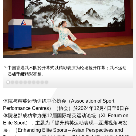
中国香港武术队於开幕式以精彩表演为论坛拉开序幕；武术运动
Tapio Korjus
先生
Josep
Josep
李轩
员
Escoda
宇博士
Escoda
杨千缔
Ken Bagnell
先生
先生
精彩亮相。
R
obert Schinke
先生
李致和博士
Anne Merklinger
Silvia Matesanz
Mike Miller
博士
陈浩源先生
姒刚彦博士
女士
先生
女士
霍启刚先生
Babak Amir-
晏紫女士
张育恺博
JP
邓竟成先生
GBS PDSM
Tapio Korjus
士
Tahmasseb
Takeshi Kukidome
Ken Bagnell
先生
先生
先生
Taisuke Kinugasa
博士
Gregory Koenig
博士
Harry Baehr
先生
先生...
更
更
更多
多
多
体院与精英运动训练中心协会（Association of Sport
Performance Centres）（协会）於2024年12月4日至6日在
体院总部成功举办第12届国际精英运动论坛（XII Forum on
Elite Sport），主题为「提升精英运动表现—亚洲视角与发
展」（Enhancing Elite Sports – Asian Perspectives and