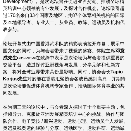
Development）。是次论坛旨在促进业界交流、推动全球精
英培训中心领袖的专业发展，及探讨合作机会。论坛吸引超
过170名来自33个国家及地区，共87个体育相关机构的国际
及本地领导者、专业人士、从业员、教练、运动员及机构代
表参与。
论坛开幕式由中国香港武术队的精彩表演拉开序幕，展示中
国文化的同时，为与会者带来了视觉的盛宴。体院主席
邓竟
成先生
在致辞中表示是次论坛为与会者提供重要的
GBS PDSM
交流平台，透过探讨亚洲视角与发展，分享见解和创新方
案，将对全球业界带来具份量影响。同时，协会会长
Tapio
Korjus
先生
对於能在香港汇聚协会各成员感到高兴，并期待
是次论坛能促进体育机构专家合作，推动国际体育事业的共
同发展。
在为期三天的论坛中，与会者深入探讨了十个重要主题，包
括领导力、克服於亚洲发展精英培训中心的挑战、协作与团
队合作、电子竞技 / 新兴运动、运动心理、运动员个人发展、
奥运及残奥运的经验与分享、运动医学、运动科研、运动诚