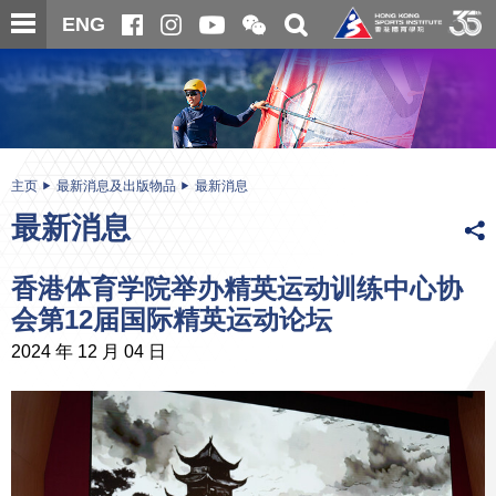
跳
开
开
ENG
至
合
关
微
主
主
搜
信
内
内
寻
二
容
容
维
码
开
始
主页
最新消息及出版物品
最新消息
最新消息
香港体育学院举办精英运动训练中心协
会第12届国际精英运动论坛
2024 年 12 月 04 日