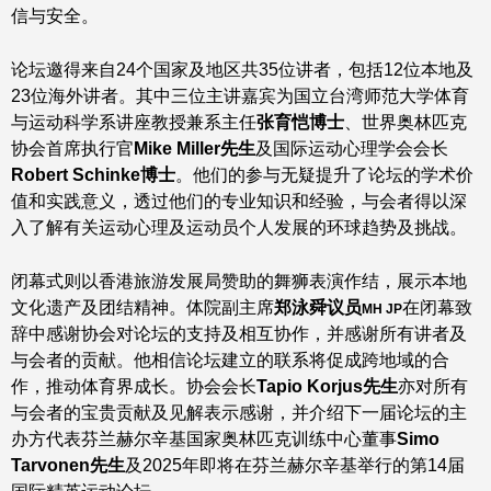
信与安全。
论坛邀得来自24个国家及地区共35位讲者，包括12位本地及
23位海外讲者。其中三位主讲嘉宾为国立台湾师范大学体育
与运动科学系讲座教授兼系主任
张育恺博士
、世界奥林匹克
协会首席执行官
Mike Miller
先生
及国际运动心理学会会长
Robert Schinke
博士
。他们的参与无疑提升了论坛的学术价
值和实践意义，透过他们的专业知识和经验，与会者得以深
入了解有关运动心理及运动员个人发展的环球趋势及挑战。
闭幕式则以香港旅游发展局赞助的舞狮表演作结，展示本地
文化遗产及团结精神。体院副主席
郑泳舜议员
在闭幕致
MH JP
辞中感谢协会对论坛的支持及相互协作，并感谢所有讲者及
与会者的贡献。他相信论坛建立的联系将促成跨地域的合
作，推动体育界成长。协会会长
Tapio Korjus
先生
亦对所有
与会者的宝贵贡献及见解表示感谢，并介绍下一届论坛的主
办方代表芬兰赫尔辛基国家奥林匹克训练中心董事
Simo
Tarvonen
先生
及2025年即将在芬兰赫尔辛基举行的第14届