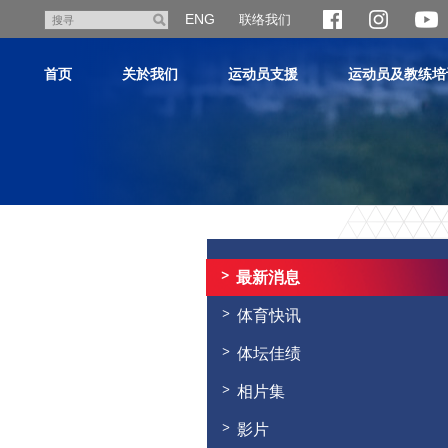
跳
ENG
联络我们
搜
至
寻
主
首页
关於我们
运动员支援
运动员及教练培
内
容
主
内
容
最新消息
开
始
体育快讯
体坛佳绩
相片集
影片