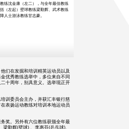
教练沈金康（左二），与全年最佳教练
括（左起）壁球教练梁勤辉、武术教练
障人士游泳教练甘志豪。
，他们在发掘和培训精英运动员以及
基金优秀教练选举中，多位来自不同
入二十周年，别具意义。选举现正开
。
练培训委员会主办，并获汇丰银行慈
旨在表扬运动教练对培训本地运动员
服务奖。另外有六位教练获颁全年最
梁勤辉(壁球) 、李惠芬(乒乓球)、