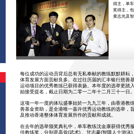
得主，单车
奖得主，包
黄志光及智
每位成功的运动员背后总有无私奉献的教练默默耕耘
体育发展方面贡献良多。在过往历届的汇丰银行慈善
运动项目的优秀教练已获得表扬。本年度的选举更踏
始接受提名，截止日期为二零一二年十二月三十一日
这项一年一度的体坛盛事始於一九九三年，由香港教
善基金资助，是全港唯一嘉许优秀运动教练的选举，
及推动香港整体体育发展所作的贡献和成就。
在去年的选举颁奖典礼中，单车教练沈金康获得优秀
佳教练奖，分别是高耸(武术) 、甘志豪(智障人士游泳)、