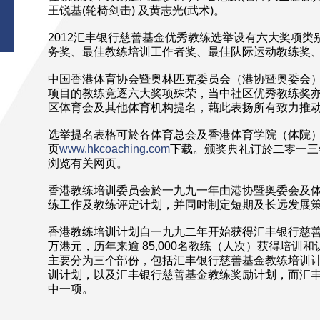
王锐基(轮椅剑击) 及黄志光(武术)。
2012汇丰银行慈善基金优秀教练选举设有六大奖项
务奖、最佳教练培训工作者奖、最佳队际运动教练奖
中国香港体育协会暨奥林匹克委员会（港协暨奥委会
项目的教练竞逐六大奖项殊荣，当中社区优秀教练奖
区体育会及其他体育机构提名，藉此表扬所有致力推
选举提名表格可於各体育总会及香港体育学院（体院
页
www.hkcoaching.com
下载。颁奖典礼订於二零一三
浏览有关网页。
香港教练培训委员会於一九九一年由港协暨奥委会及
练工作及教练评定计划，并同时制定短期及长远发展
香港教练培训计划自一九九二年开始获得汇丰银行慈善基
万港元，历年来逾 85,000名教练（人次）获得培训
主要分为三个部份，包括汇丰银行慈善基金教练培训
训计划，以及汇丰银行慈善基金教练奖励计划，而汇
中一项。