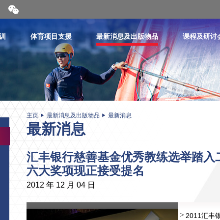
开
合
微
信
训
体育项目支援
最新消息及出版物品
课程及研讨
二
维
码
主页
最新消息及出版物品
最新消息
最新消息
汇丰银行慈善基金优秀教练选举踏入
六大奖项现正接受提名
2012 年 12 月 04 日
2011汇