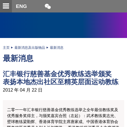
跳
开
开
ENG
至
合
关
微
主
主
搜
信
内
内
寻
二
容
容
维
码
开
始
主页
最新消息及出版物品
最新消息
最新消息
汇丰银行慈善基金优秀教练选举颁奖
表扬本地杰出社区至精英层面运动教练
2012 年 04 月 22 日
二零一一年汇丰银行慈善基金优秀教练选举之全年最佳教练奖及
优秀服务奖得主，与颁奖嘉宾合照（左起）：武术教练黄志光、
壁球教练梁勤辉、香港体育学院主席唐家成、中国香港体育协会