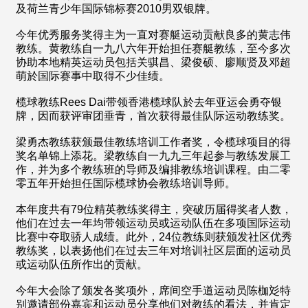
及荷兰青少年国际锦标赛2010男双银牌。
今年优秀服务奖得主为一直对赛艇运动贡献良多的黄志伟
教练。黄教练自一九八六年开始担任赛艇教练，至今多次
协助本地精英运动员包括关骐昌、梁俊硕、廖顺贤及邓超
萌於国际赛事中取得不少佳绩。
榄球教练Rees Dai带领香港榄球队於去年亚运会勇夺银
牌，因而获评审团垂青，首次获得最佳队际运动教练奖。
梁勇杰教练获颁最佳教练培训工作者奖，令榄球项目的得
奖名单锦上添花。梁教练自一九九三年起参与教练发展工
作，并为多个教练班的导师及编排教练培训课程。由二零
零五年开始担任国际榄球协会教练培训导师。
本年度共有79位精英教练奖得主，突破历届得奖者人数，
他们在过去一年均带领运动员或运动队伍在多项国际运动
比赛中夺取骄人成绩。此外，24位教练则获颁发社区优秀
教练奖，以表扬他们在过去三年对培训社区层面的运动员
或运动队伍所作出的贡献。
今年大会除了颁发各奖项外，席间空手道运动员陈枷彣特
别邀请部份嘉宾和运动员分享他们对教练的看法，并肯定