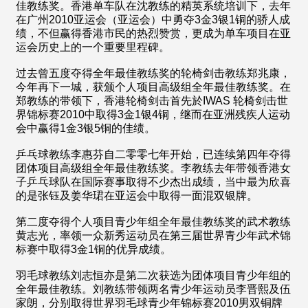
佳教练奖。香港单车队在沈教练的精英系统培训下，去年
在广州2010亚运会（亚运会）中勇夺3金3银1铜的骄人成
绩，不但赢得香港市民的热烈赞赏，更成为单车项目在亚
运会历史上的一个重要里程碑。
过去曾五度夺得全年最佳教练奖的轮椅剑击教练郑兆康，
今年再下一城，获颁个人项目高级组全年最佳教练奖。在
郑教练的带领下，香港轮椅剑击首先於IWAS 轮椅剑击世
界锦标赛2010中取得3金1银4铜，继而在亚洲残疾人运动
会中赢得1金3银5铜的佳绩。
乒乓球教练李惠芬自二零零七年开始，已连续第四年夺得
团体项目高级组全年最佳教练奖。李教练去年带领香港女
子乒乓球队在国际赛事取得不少杰出成绩，当中最为欣喜
的是张钰及姜华珺在亚运会中取得一面混双银牌。
第二度夺得个人项目青少年组全年最佳教练奖的武术教练
黄志光，率领一众新秀运动员在第三届世界青少年武术锦
标赛中取得3金1铜的优异成绩。
羽毛球教练刘志恒亦是第二次获选为团体项目青少年组的
全年最佳教练。刘教练带领两名青少年运动员李晋熙及伍
家朗，分别取得世界羽毛球青少年锦标赛2010男双铜牌