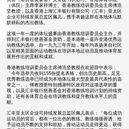
（体院）主席李家祥博士、香港教练培训委员会主席傅浩
坚教授，以及香港上海汇丰银行有限公司（汇丰）亚太区
企业可持续发展总监区佩儿，携手表扬这群在本地体坛默
默耕耘的杰出教练。
这项一年一度的体坛盛事由香港教练培训委员会主办，并
得到汇丰银行慈善基金资助，是本港唯一嘉许全港优秀运
动教练的选举。自一九九三年开始，每年均表扬来自社区
以至精英层面的运动教练在培训本地运动员及推动体育发
展所作出的贡献和成就。
香港教练培训委员会主席傅浩坚教授在欢迎辞中表示：
「今年选举共收到155份提名表格，创出历史新高，足见
优秀教练选举已经成为本地体坛最大型及最具代表性的选
举之一。」傅教授更特别感谢特区政府对这项选举的重
视，以及汇丰银行慈善基金对香港教练培训计划的持续资
助，还有各体育总会在培训教练和提升教练水平上的贡
献。
汇丰亚太区企业可持续发展总监区佩儿表示：「每位成功
运动员的背后，都有一位出色的教练。教练循循善诱、给
予运动员不断的支持和鼓励，推动运动员走得更远，获得