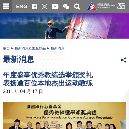
跳
开
开
ENG
至
合
关
微
主
主
搜
信
内
内
寻
二
容
容
维
码
开
始
主页
最新消息及出版物品
最新消息
最新消息
年度盛事优秀教练选举颁奖礼
表扬逾百位本地杰出运动教练
2011 年 04 月 17 日