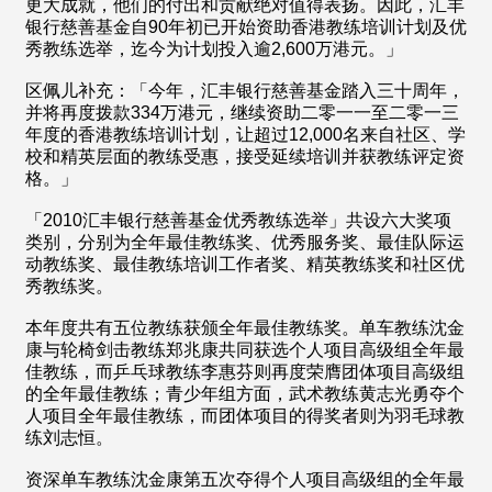
更大成就，他们的付出和贡献绝对值得表扬。因此，汇丰
银行慈善基金自90年初已开始资助香港教练培训计划及优
秀教练选举，迄今为计划投入逾2,600万港元。」
区佩儿补充：「今年，汇丰银行慈善基金踏入三十周年，
并将再度拨款334万港元，继续资助二零一一至二零一三
年度的香港教练培训计划，让超过12,000名来自社区、学
校和精英层面的教练受惠，接受延续培训并获教练评定资
格。」
「2010汇丰银行慈善基金优秀教练选举」共设六大奖项
类别，分别为全年最佳教练奖、优秀服务奖、最佳队际运
动教练奖、最佳教练培训工作者奖、精英教练奖和社区优
秀教练奖。
本年度共有五位教练获颁全年最佳教练奖。单车教练沈金
康与轮椅剑击教练郑兆康共同获选个人项目高级组全年最
佳教练，而乒乓球教练李惠芬则再度荣膺团体项目高级组
的全年最佳教练；青少年组方面，武术教练黄志光勇夺个
人项目全年最佳教练，而团体项目的得奖者则为羽毛球教
练刘志恒。
资深单车教练沈金康第五次夺得个人项目高级组的全年最