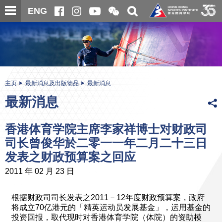
跳
开
开
ENG
至
合
关
微
主
主
搜
信
内
内
寻
二
容
容
维
码
开
始
主页
最新消息及出版物品
最新消息
最新消息
香港体育学院主席李家祥博士对财政司
司长曾俊华於二零一一年二月二十三日
发表之财政预算案之回应
2011 年 02 月 23 日
根据财政司司长发表之2011－12年度财政预算案，政府
将成立70亿港元的「精英运动员发展基金」，运用基金的
投资回报，取代现时对香港体育学院（体院）的资助模