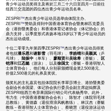
青少年运动员奖得主及将於三月二十六日至四月一日前往
纽西兰交流团的四位杰出青少年运动员名单。
™
ZESPRI
杰出青少年运动员选举由体院主办、
™
ZESPRI
赞助及得到中国香港体育协会暨奥林匹克委员
会（港协暨奥委会）和香港体育记者协会（体记协会）的
鼎力支持，以季度形式表扬本地19岁以下青少年运动员的
杰出运动成绩。
™
十位二零零九年第四季ZESPRI
杰出青少年运动员得奖
者包括
潘乐恩
和
谢影雪
（羽毛球）、
李皓晴
和
吴颖岚
（乒
乓球）、
陆振中
（单车）、
廖顺贤
和
吴咏希
（赛艇）、
区
铠淳
和
江忞懿
（游泳）、以及
徐国文
（赛艇－香港弱智人
士体育协会）。他们每人分别获颁赠现金奖2,500港元、
价值2,500港元的礼券及奖状。
颁奖礼的主礼嘉宾包括体院院长李翠莎博士、港协暨奥委
会副会长余国梁、体记协会执行委员会副主席赵灿辉及
ZESPRI纽西兰奇异果国际行销公司代表杨秀华。此外，
韦力生（中国香港赛艇协会会长）、陈智才（体院羽毛球
总教练）、黄德森（退役滑浪风帆教练）、林汉杰（赛艇
教练－香港弱智人士体育协会）、蔡晓慧（退役游泳运动