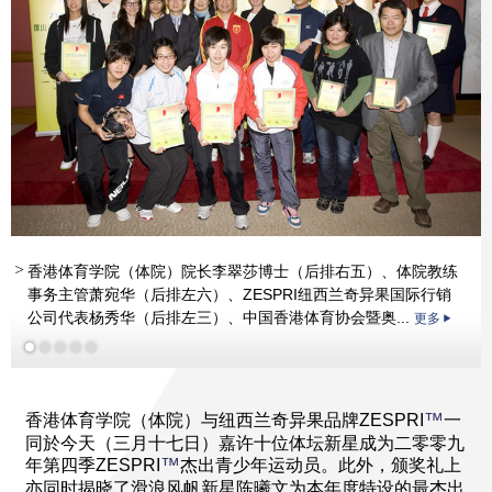
™
香港体育学院（体院）院长李翠莎博士（后排右五）、体院教练
更多
事务主管萧宛华（后排左六）、ZESPRI纽西兰奇异果国际行销
更多
公司代表杨秀华（后排左三）、中国香港体育协会暨奥...
更多
™
香港体育学院（体院）与纽西兰奇异果品牌ZESPRI
一
同於今天（三月十七日）嘉许十位体坛新星成为二零零九
™
年第四季ZESPRI
杰出青少年运动员。此外，颁奖礼上
亦同时揭晓了滑浪风帆新星陈曦文为本年度特设的最杰出