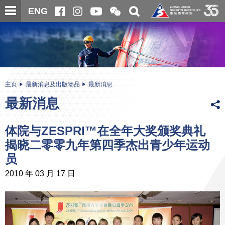
跳
开
开
ENG
至
合
关
微
主
主
搜
信
内
内
寻
二
容
容
维
码
开
始
主页
最新消息及出版物品
最新消息
最新消息
体院与ZESPRI™在全年大奖颁奖典礼
揭晓二零零九年第四季杰出青少年运动
员
2010 年 03 月 17 日