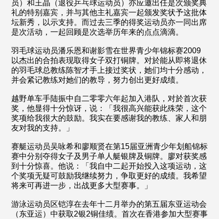
员）和王晶（退役乒乓球运动员）亦应邀出任是次颁奖典
礼的特别嘉宾，并与其他主礼嘉宾一起颁发奖状予这批体
坛新秀，以示支持。而过去三季的得奖运动员亦一同出席
是次活动，一起回顾是次选举历年来的点点滴滴。
羽毛球运动员潘乐恩和谢影雪在世界青少年锦标赛2009
以杰出的合拍表现取得女子双打铜牌。对於能从即将退休
的羽毛球总教练陈智才手上接过奖状，她们均十分感动，
并会紧记教练对她们的教导，努力创出更好成绩。
越野单车手陆振中自二零零六年起加入港队，对於首次获
奖，他显得十分惊讶，说：「我很高兴能获此殊荣，这个
奖项给我很大的鼓励。我实在要感谢我的教练、家人和朋
友对我的支持。」
赛艇运动员吴咏希和廖顺贤在第15届亚洲青少年划船锦标
赛中分别夺得女子及男子单人艇银牌及铜牌。廖对获奖感
到十分惊喜。他说：「我自中二起开始投入这项运动，这
个奖项无疑可鼓励我继续努力，争取更好的成绩。我希望
将来可再进一步，出战更多大型赛事。」
游泳运动员区铠淳在去年十二月举办的第五届东亚运动会
（东亚运）中获取2银2铜佳绩。首次在香港参加大型赛事