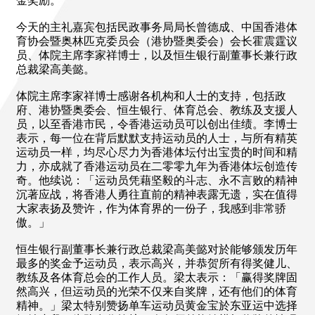
金奖励。
今天的主礼嘉宾包括民政事务局局长曾德成、中国香港体
育协会暨奥林匹克委员会（港协暨奥委会）会长霍震霆议
员、体院主席李家祥博士，以及恒生银行副董事长兼行政
总裁梁高美懿。
体院主席李家祥博士感谢各机构和人士的支持，包括政
府、港协暨奥委会、恒生银行、体育总会、教练及支援人
员，以至香港市民，令香港运动员可以创出佳绩。李博士
表示，每一位在背后默默支持运动员的人士，与所有精英
运动员一样，均尽心尽力为香港体坛付出宝贵的时间和精
力，亦成就了香港运动员在二零零九年为香港体坛创造传
奇。他续说：「运动员凭藉坚毅的斗志、永不言败的精神
沉著应战，将香港人勇往直前的精神表露无遗，实在值得
大家表扬及赞许，作为体育界的一份子，我感到非常骄
傲。」
恒生银行副董事长兼行政总裁梁高美懿对於能够颁发历年
最多的奖金予运动员，表示高兴，并恭贺所有得奖健儿、
教练及各体育总会的工作人员。梁太表示：「赢得奖牌固
然高兴，但运动员的光荣不仅来自奖牌，还有他们的体育
精神。」梁太特别赞扬单车运动员黄金宝於东亚运中选择