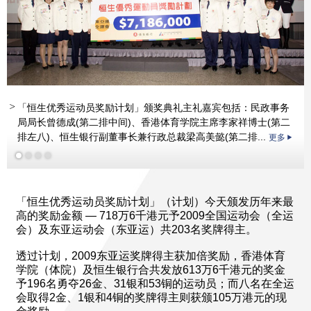
「恒生优秀运动员奖励计划」颁奖典礼主礼嘉宾包括：民政事务
局局长曾德成(第二排中间)、香港体育学院主席李家祥博士(第二
排左八)、恒生银行副董事长兼行政总裁梁高美懿(第二排...
更多
更多
更多
「恒生优秀运动员奖励计划」（计划）今天颁发历年来最
高的奖励金额 — 718万6千港元予2009全国运动会（全运
会）及东亚运动会（东亚运）共203名奖牌得主。
透过计划，2009东亚运奖牌得主获加倍奖励，香港体育
学院（体院）及恒生银行合共发放613万6千港元的奖金
予196名勇夺26金、31银和53铜的运动员；而八名在全运
会取得2金、1银和4铜的奖牌得主则获颁105万港元的现