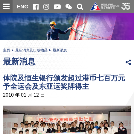
跳
开
开
ENG
至
合
关
微
主
主
搜
信
内
内
寻
二
容
容
维
码
开
始
主页
最新消息及出版物品
最新消息
最新消息
体院及恒生银行颁发超过港币七百万元
予全运会及东亚运奖牌得主
2010 年 01 月 12 日