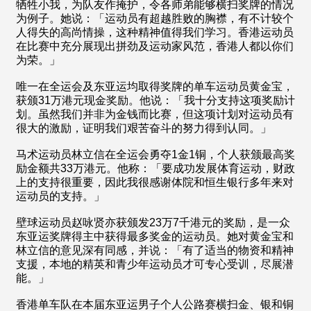
牺牲小我，为队友作掩护，令各师弟能够横扫奖牌的情况
为例子。她说：「运动员有超越胜败的胸襟，有不计较个
人得失的高尚情操，这种精神值得我们学习。香港运动员
在比赛中充分展现出拼劲及运动家风范，香港人都以你们
为荣。」
唯一在全运会及东亚运均取得奖牌的单车运动员黄金宝，
获颁31万港元现金奖励。他说：「我十分支持这项奖励计
划。虽然我们并非为金钱而比赛，但这项计划对运动员有
很大的激励，证明我们艰苦奋斗的努力得到认同。」
马术运动员林立信在全运会勇夺1金1铜，个人获颁最高奖
励金额共33万港元。他称：「要成功发展体育运动，财政
上的支持很重要，因此我很感谢体院和恒生银行多年来对
运动员的支持。」
壁球运动员赵咏贤亦获颁发23万7千港元的奖励，是一众
东亚运奖牌得主中获得最多奖金的运动员。她对黄金宝和
林立信的意见深有同感，并说：「有了适当的物资和精神
支援，本地的精英和青少年运动员才可专心受训，尽展潜
能。」
香港单车队在本届东亚运男子个人公路赛横扫金、银和铜