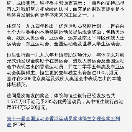
牌，成绩斐然。铜牌得主郭灏霆表示：「商界的支持凸显
市民对我们努力和成绩的认同，而充足的财政支援更是本
地体育发展迈向更丰盛未来的主因之一。」
体院於一九九四年推出「优秀运动员奖励计划」，旨在向
七个大型赛事的本地奖牌运动员提供现金奖励，包括奥运
会、残疾人奥运会、亚运会、远东及南太平洋区伤残人士
运动会、东亚运动会、全国运动会及世界大学生运动会。
恒生银行自一九九六年开始赞助这项计划，与体院以对额
形式颁发现金奖励予在奥运会、残疾人奥运会及全国运动
会中表现杰出的香港运动员，并在二零零五年惠及东亚运
动会奖牌得主。恒生更於去年独立出资超过100万港元，
嘉许在2008北京奥运及残疾人奥运会中表现杰出的本地
体坛精英。
连同是次颁发的奖金，体院与恒生银行已经发放合共
1,575万8千港元予285名优秀运动员，其中恒生银行占港
币874万5,200港元。
第十一届全国运动会香港运动员奖牌得主之现金奖励列
表
(PDF)