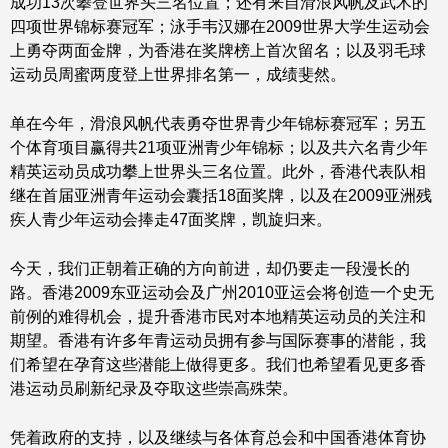
成功13次攀登世界头三名位置；还有来自滑浪风帆及武术的
四项世界锦标赛冠军；泳手韦汉娜在2009世界大学生运动会
上勇夺两面金牌，为香港在奖牌榜上首次留名；以及羽毛球
运动员周蜜两度登上世界排名第一，成绩斐然。
单在今年，滑浪风帆代表勇夺世界青少年锦标赛冠军；另五
个体育项目赢得共21项亚洲青少年锦标；以及共六名青少年
精英运动员成功攀上世界头三名位置。此外，香港代表队相
继在首届亚洲青年运动会囊括18面奖牌，以及在2009亚洲残
疾人青少年运动会捧走47面奖牌，凯旋归来。
今天，我们正朝着正确的方向前进，却仍要走一段漫长的
路。香港2009东亚运动会及广州2010亚运会将创造一个史无
前例的难得机会，提升香港市民对本地精英运动员的关注和
期望。香港有许多年青运动员拥有参与国际赛事的潜能，我
们希望在孕育这些潜能上做得更多。我们也希望看见更多香
港运动员刷新纪录及夺取这些崇高殊荣。
凭着政府的支持，以及继续与各体育总会和中国香港体育协