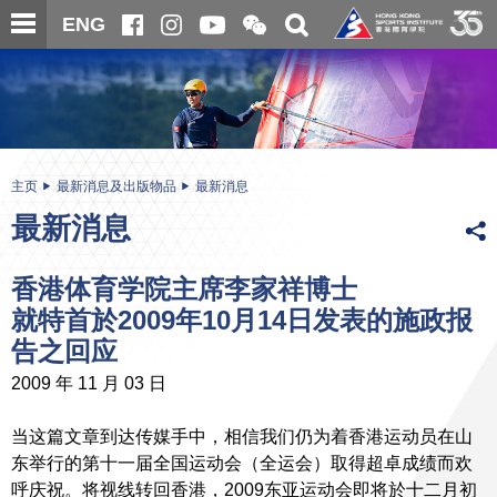
跳
开
开
ENG
至
合
关
微
主
主
搜
信
内
内
寻
二
容
容
维
码
开
始
主页
最新消息及出版物品
最新消息
最新消息
香港体育学院主席李家祥博士
就特首於2009年10月14日发表的施政报
告之回应
2009 年 11 月 03 日
当这篇文章到达传媒手中，相信我们仍为着香港运动员在山
东举行的第十一届全国运动会（全运会）取得超卓成绩而欢
呼庆祝。将视线转回香港，2009东亚运动会即将於十二月初