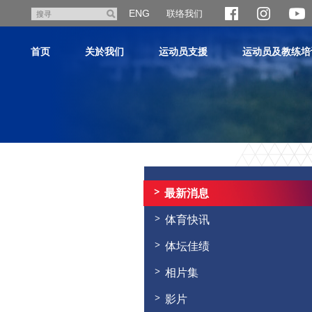
跳
ENG
联络我们
搜
至
寻
主
首页
关於我们
运动员支援
运动员及教练培
内
容
主
内
容
最新消息
开
始
体育快讯
体坛佳绩
相片集
影片