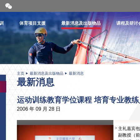
开
合
微
信
训
体育项目支援
最新消息及出版物品
课程及研讨
二
维
码
主页
最新消息及出版物品
最新消息
最新消息
运动训练教育学位课程 培育专业教练
2006 年 09 月 28 日
主礼嘉宾包
副教授（前