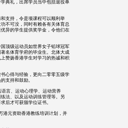
开学典礼，出席学员当中包括退役单
与和支持，令是项课程可以顺利举
大功不可没，同时有赖各有关体育总
绩优异的学生提供奖学金，令他们在
中国顶级运动员如世界女子铅球冠军
国著名体育学府的毕业生。北体大成
礼上赞扬香港学生对学习的热诚和积
。
读书心得与经验，更向二零零五级学
员的支持和鼓励。
括语言、运动心理学、运动营养
训练法、以及运动训练管理等。另
要求后才可获颁学位证书。
0万港元资助香港教练培训计划，并