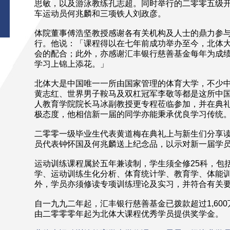
思敏，以及游泳教练孔志超。同时举行的二零零五级
车运动员何兆麟和三项铁人刘政彦。
体院董事傅浩坚教授感谢各有关机构及人士的鼎力参
行。他说：「课程得以在七年前成功举办至今，北体
会的配合；此外，亦感谢汇丰银行慈善基金每年为成
学习上锦上添花。」
北体大是中国唯一一所由国家管理的体育大学，不少
黄志红、世界男子鞍马及双杠冠军李敬等都是这所中
人教育学院院长马冰副教授更专程莅临参加，并在典
极态度，他相信新一届的同学亦能秉承优良学习传统
二零零一级毕业生代表黄道梅在典礼上与新生们分享
员代表钟怀国及何兆麟送上纪念品，以示对新一届学
运动训练课程属於五年兼读制，学生须全修25科，包
学、运动训练生化分析、体育统计学、教育学、体能
外，学员亦须修读专项训练理论及实习，并符合有关
自一九九二年起，汇丰银行慈善基金已拨款超过1,60
由二零零零年起为北体大课程优秀学员提供奖学金。