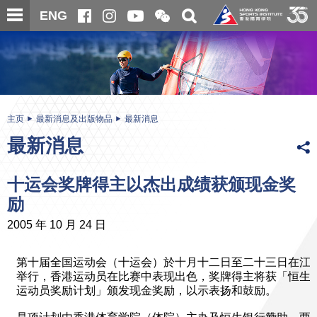
跳
开
开
ENG
至
合
关
微
主
主
搜
信
内
内
寻
二
容
容
维
码
开
始
主页
最新消息及出版物品
最新消息
最新消息
十运会奖牌得主以杰出成绩获颁现金奖
励
2005 年 10 月 24 日
第十届全国运动会（十运会）於十月十二日至二十三日在江
举行，香港运动员在比赛中表现出色，奖牌得主将获「恒生
运动员奖励计划」颁发现金奖励，以示表扬和鼓励。