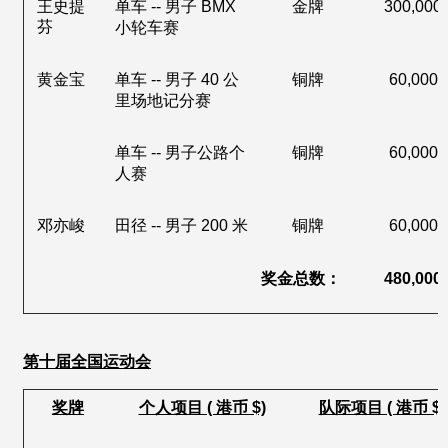
王史提
单车
男子 BMX
金牌
300,000
--
芬
小轮车赛
黄金宝
单车
男子 40 公
铜牌
60,000
--
里场地记分赛
单车
男子公路个
铜牌
60,000
--
人赛
邓亦峻
田径
男子 200 米
铜牌
60,000
--
奖金总数：
480,000
第十届全国运动会
奖牌
个人项目 ( 港币 $)
队际项目 ( 港币 $)