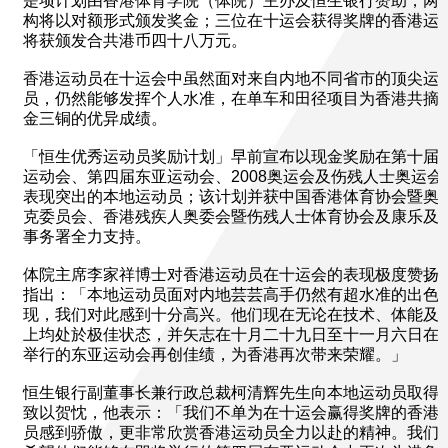
是项计划由香港体育学院（体院）主办及恒生银行赞助，两
构将以对额形式颁发奖金；三位在十运会获得奖牌的香港运
将获颁发合共港币四十八万元。
香港运动员在十运会中虽然面对来自内地不同省市的顶尖运
员，仍然能够发挥个人水准，在单车和田径项目为香港共摘
金三铜的优异成绩。
「恒生优秀运动员奖励计划」早前宣布以现金奖励在第十届
运动会、第四届东亚运动会、2008奥运会及伤残人士奥运会
表现突出的本地运动员；该计划并获中国香港体育协会暨奥
克委员会、香港残疾人奥委会暨伤残人士体育协会及康乐及
事务署全力支持。
体院主席李家祥博士对香港运动员在十运会的表现极度赞扬
指出：「本地运动员面对内地芸芸高手仍然有超水准的出色
现，我们对此感到十分高兴。他们现在无论在技术、体能及
上均处於极佳状态，并矢志在十月二十九日至十一月六日在
举行的东亚运动会再创佳绩，为香港再次带来荣耀。」
恒生银行副董事长兼行政总裁柯清辉先生向本地运动员取得
致以贺忱，他表示：「我们不单为在十运会赢得奖牌的香港
员感到骄傲，更非常欣赏香港运动员全力以赴的精神。我们