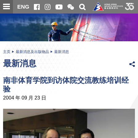
跳
开
开
ENG
至
合
关
微
主
主
搜
信
内
内
寻
二
容
容
维
码
开
始
主页
最新消息及出版物品
最新消息
最新消息
南非体育学院到访体院交流教练培训经
验
2004 年 09 月 23 日