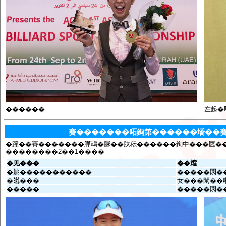
������
左起�
賽�������𠰴銁第������墧��
�蹱��賽�������𦠜䲰�脲��肽秐������銁中���匧�
��������2��1����
�见���
��𤌍
�䠷�����������
�����閖�
�𤾸���
女���閖��
�����
�����閖��