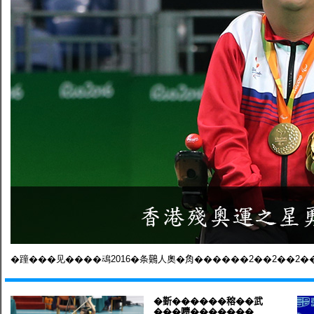
�蹱���见����䲰2016�条𪆴人奧�𧢲������2��2��2�
�𣂼������穃��武
���𡃏�������