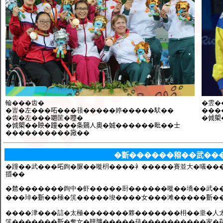
輪���齿�
�雴�
�峕�左���𠰴���䕘�����婷�����䭾��
���
�齿�左���𡁻䒰�𡃏�
�𠉛
�𠉛㮾��眏�蹱���条𪆴人奧�娍������䀝��士
����������䜘��
�𣂼������穃��武��
�蹱��武���𠰴銁�脲��嘥枂����衤�����賽並大�㬢���
䎚��
�㯄�������銁中�虾�����㕑������嘥��墧��武�
���琸�𣂼��極�箲�����埈����女���滩�����𣂼���
����津���誩�太極�������夥�������枏��烾�人太
箲�������𣂼�奪女�鞾𩑈�����䕘����������家�