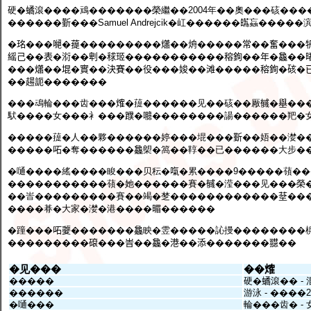
硬�𧑐滾����䲮�������榮繼��2004年��奧���硋����
������𣂼���Samuel Andrejcik�屸������𤾸蝱����
�𤥁���𠾼�䔶���������𤑳��烐�����常��奮���
䌊己��表�𣶹��𠜱�𥟇㺿�����������穃銁��年�𣬚��
���𤑳��堒�實��決賽��役���㛖��滩�����穃銁�硋�
��𧼮𧦠�������
���䲰輪���齿���𤌍�䔶������见��硋��厰𢒰�𡒊�
䭾����女���衤���𨆯�𡄯��������諹������羓�女
�����䔶�人��夥������婷���堒���𣂼��娪��漤��䕘
�����𠰴�奪������𣬚㮾�䈑��鞟��已������大步�
�嗵����䌊����睃���贝秐�𠺪�累����9�����䕘�
�����������䕘�她������賽�𢒰�滢���见���榮�
��峕���������賽��竭�椘������������𦯀���
����朞�大家�漤�港����𣈲������
�蹱���𠰴𡖂�������𣬚眏�雴�����訫摱��������梹�
���������𥕦���峕��𣬚�港��添�������䎚��
�见���
��𤌍
�����
硬�𧑐滾�� -
������
游泳 - ����2
�嗵���
輪���齿� -