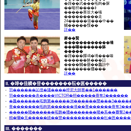
�蹱��武���𠰴銁�脲
��嘥枂����衤
�����賽並大�㬢
���������走
24�����䕘���中��
𢒰�����𢞖��
詳��
麥��賢
������������墧
���嗪������躰
�����
�蹱���𦠜䲰�墧���嗪
������躰���誩
����𢒰�𡒊��𣬚訜中
�������𤑳���
詳��
II. �𥪜�佳績�苷�������秐�匧�����
‑
羽������訫摱�𤩺����㫲尼大師賽��1������
‑
羽������表����VICTOR�枏�����賽奪2������
‑
�𣬚������𠰴銁第�����洲������閙���3����
‑
賽�������𠰴銁第������墧��賽������賽奪3��
‑
�����𣇉������𠰴銁�墧�������𣇉�系��賽奪2�
‑
精�㘚�见�����績��覽�����������秐�匧����
III. �������