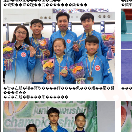
左起�𡁜�家����䒰�埈��
�蹱
�𠉛㮾��眏�蹱��武�������𣂷���
�𠉛
�峕�左起�𡁜�寶欣����鞾����佩���娪��𨳍�𨰻
��
���溢��
�齿�左起�朞���彤������