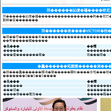
羽������訫摱�𤩺����㫲尼
羽������訫摱�𤩺�����������������銁��尼巴
𣂼鱓�栞�������
羽������表����VICTOR�枏
�蹱��羽������表����������������������銁�
��奪�����𢒰�����
�见���
��𤌍
������
�������
���靊�������厩�
混���蹱�
�𣬚������𠰴銁第�����洲��
�蹱���𣬚������𦠜䲰�脲�����𥡝秐����峕𠯫���
�������1��1��1����
�见���
��𤌍
������
女�������
���堒�
��������
����康���𧗾浩��
�����𤾸�