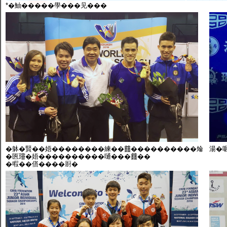
*�鮋�����學���见���
�躰�賢��娪��������練��𨰻����������㷍
湯�
�匧𤪓�娪����������嗵���𨰻��
�㗇��僐����㕑�