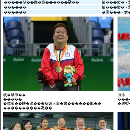
�����𨳍��閦�鍦������䭾��
輪���齿� -
������
輪���齿� -
������
�雴��� - 女
硬�𧑐滾��
游泳
�����
���
�𠉛㮾��眏�蹱���条𪆴人奧�娍������䀝��士
�𠉛
����������䜘��