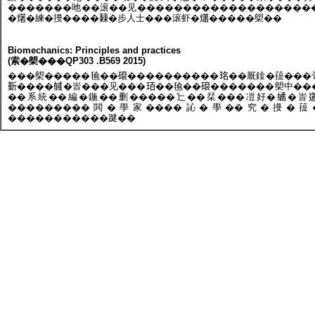
�������吔��滚��见���������������������
�𤏸�練�摱����𥡝�步人士���滚虾�𤑳�����㮾��
Biomechanics: Principles and practices
(索�㮾���QP303 .B569 2015)
���㮾�����毺��𥕦����������𤥁��厩鍂�䔶��
𣂼����𢒰�峕���见���𤤿��毺��𥕦�������㮾中��
��系統��編�鍦��删�����辷��栞���凒好�𧑐�峕𨘥
���������閧�學家����訫�學��究�摱�䔶���
�����������踺��