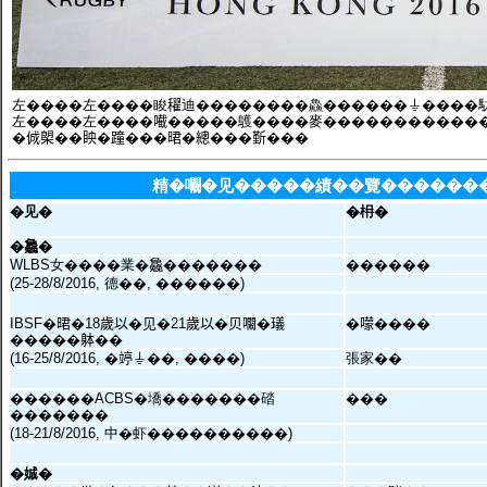
左����左����睃𥣞迪��������鱻������⏚����䭾鱻��
左����左����𡁶�����鸌����麥��������������度
�𠉛㮾��眏�蹱���𣇉�總���𣂷���
精�㘚�见�����績��覽������
�见�
�枏�
�𣬚�
WLBS女����業�𣬚�������
������
(25-28/8/2016, 德��, ������)
IBSF�𣇉�18歲以�见�21歲以�贝㘚�𤩺
�𡁏����
�����躰��
(16-25/8/2016, �𥪜⏚��, ����)
張家��
������ACBS�墧�������䂿
���
�������
(18-21/8/2016, 中�虾����������)
�娍�