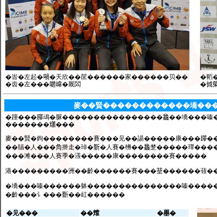
�峕�左起�𡁜�天欣��䒰������家������贝��
�鞱
�齿�左���𡁻𡺨�厩閦
�
麥��賢������������墧��
�蹱���𦠜䲰�脲����������������𣬚��墧���嗪�
�������𤑳���
麥��賢�銁��������賽���见��諹�����康���𨅯�
��牐�人���𧢲擀走�琸�𣂷�人賽�㰘��𣬚椘�����㻫��
���滩���人賽季�㵪�����康��������賽�����
港���������洲��齡������賽���𦯀������䕘�
�墧���嗪������躰���������������嗪������
�齡���讠���𣂷��屸������
�见���
��𤌍
�𡒊�