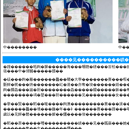
中��������
中�
����见����������硔�
�蹱������𠰴銁�脲�����海���𡁜聦�磰���峕㭘���朌
䕘���中�偦𢒰�����䎚��
�硋���銁�厰������𣬚��𣇉�大學�������賽���㗇
𣂼鱓�梶���烐�������屸�港��亦奪�埈������娪��
銁�𦠜鱻���嵗�㕑��������鱻�����𥕦�����躰��
��������䲰�𦯀���㕑������见��������女��
�擧��賢���鞱��嘥����銁澳���������賽���滚��
������𣬚��墧���鍦�年��衤������賽���蹱���
歲以�见鱓�㯄������㛖��𤑳����埈�������
�鞱��萘�����𠹺���������績���见��𤾸蘂���她
������奪��女�������𤑳���