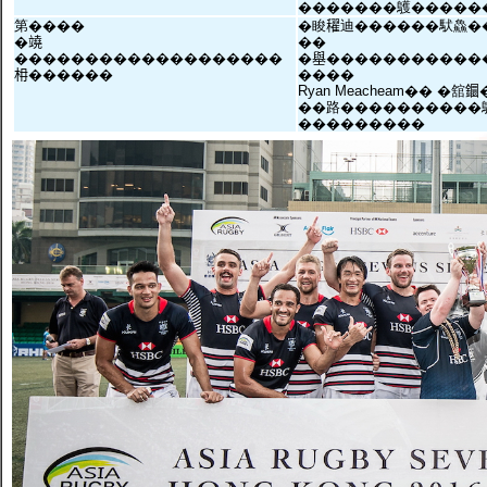
�������鸌�����
第����
�睃𥣞迪������䭾鱻�
�𥪯
��
�������������������
�𡒊�����������
枏������
����
Ryan Meacheam�� �舘
��路����������
���������