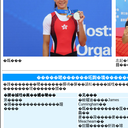
�𤾸���
左起�
𨰻�
�����𣇉������𠰴銁�墧�����
�蹱�������𣇉������𦠜䲰�脲��諹秐����娍𠯫��
�������堒������䎚��
�踺�娍𠯫�麄��𧑐�𠺶��
�见���
第����
�睃𥣞迪����James
�𥪯�������������蹱
Cunningham��
����
�𤾸���������度�
鱻��
麥���䜘����麥����
Meacheam��
�舘𨯬�����虾路�𤩅