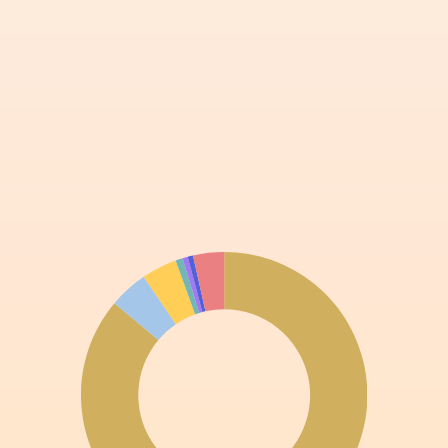
支出
2024/25財政年度的總支出為10億5,780萬港元（2023/24
年度：10億420萬港元），相對2023/24年度上升5%，上
升原因主要是由於獲得直接財政資助的運動員數目增加，
以及新設施大樓於2024年12月啟用。
年度營運業績
在2024/25年度預算中，計劃動用一般儲備（已累積達2億
8,980萬港元）中的5,330萬港元，以支付2024/25年度的
部分營運開支。體院透過策略性資源分配及審慎開支，全
年錄得營運盈餘3,620萬港元。
收入及支出分析