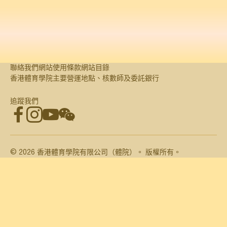
對精英運動員的直接財政資助
運動員培訓
運動科研資助計劃
聯絡我們
網站使用條款
網站目錄
香港體育學院主要營運地點、核數師及委託銀行
香港體育學院有限公司董
有關財務報告的詳細內容刊載於
事報告及財務報表
香港賽馬會精英運動員基金財務報
及
追蹤我們
表
.
臉書
Instagram
Youtube
微信
©
2026
香港體育學院有限公司（體院）。 版權所有。