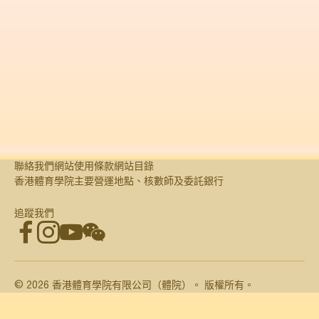
附錄一：國際綜合項目運動會香港運動員傑出成績
附錄二：國際比賽香港體育學院獎學金運動員傑出成績
附錄三：2024/25年度精英訓練資助受惠運動員名單
附錄四：2024/25年度殘疾人精英訓練資助受惠運動員名
單
附錄五：2024/25年度體育訓練資助受惠運動員名單
附錄六：2024/25年度殘疾人體育訓練資助受惠運動員名
單
附錄七：董事局及專責委員會會議出席率
聯絡我們
網站使用條款
網站目錄
附錄八：教練及行政人員
香港體育學院主要營運地點、核數師及委託銀行
追蹤我們
臉書
Instagram
Youtube
微信
©
2026
香港體育學院有限公司（體院）。 版權所有。