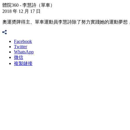
體院360 - 李慧詩（單車）
2018 年 12 月 17 日
奧運奬牌得主、單車運動員李慧詩除了努力實踐她的運動夢想，
Facebook
Twitter
WhatsApp
微信
複製鏈接