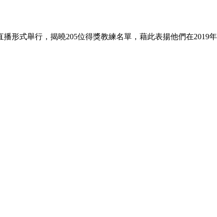
直播形式舉行，揭曉205位得獎教練名單，藉此表揚他們在201