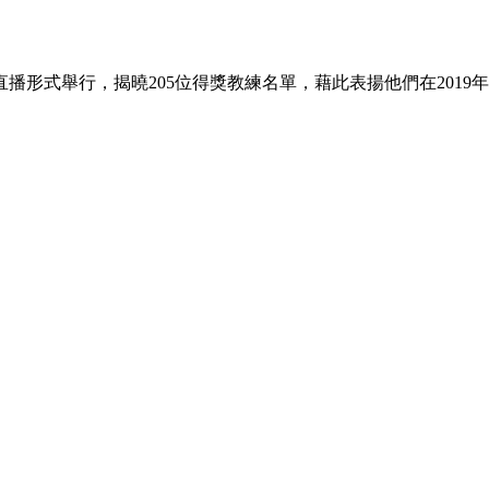
直播形式舉行，揭曉205位得獎教練名單，藉此表揚他們在201