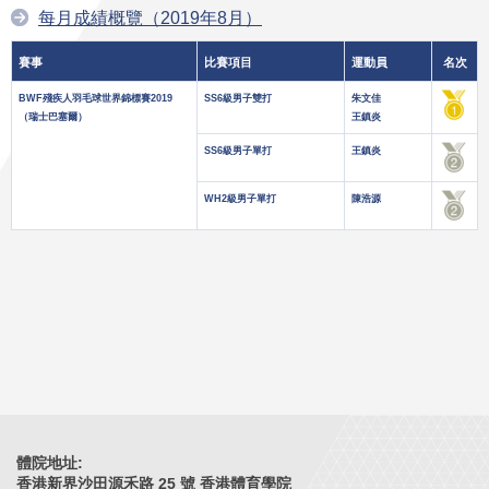
每月成績概覽（2019年8月）
賽事
比賽項目
運動員
名次
BWF殘疾人羽毛球世界錦標賽2019
SS6級男子雙打
朱文佳
（瑞士巴塞爾）
王鎮炎
SS6級男子單打
王鎮炎
WH2級男子單打
陳浩源
體院地址:
香港新界沙田源禾路 25 號 香港體育學院