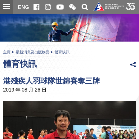
跳
開
開
ENG
至
合
關
微
主
主
搜
信
內
内
尋
二
容
容
維
碼
開
始
主頁
最新消息及出版物品
體育快訊
體育快訊
港殘疾人羽球隊世錦賽奪三牌
2019 年 08 月 26 日