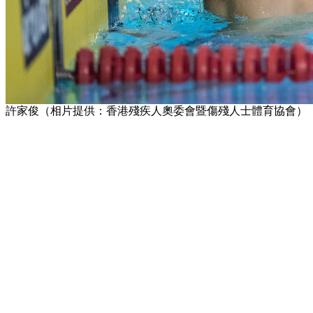
許家俊（相片提供：香港殘疾人奧委會暨傷殘人士體育協會）