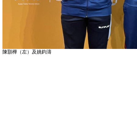
陳顥樺（左）及姚鈞濤