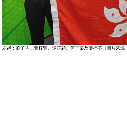
左起：劉子均、葉梓豐、湯芷穎、何子樂及廖梓苓（圖片來源