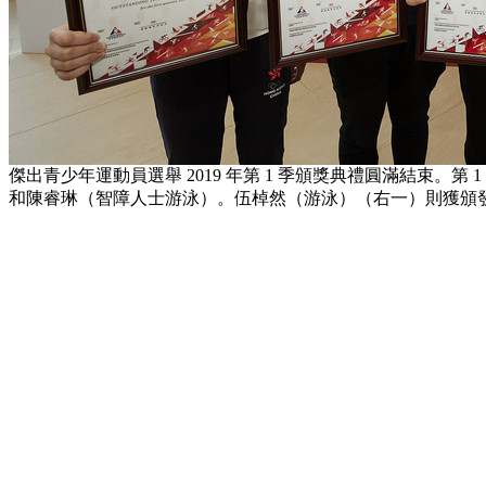
傑出青少年運動員選舉 2019 年第 1 季頒獎典禮圓滿結束
和陳睿琳（智障人士游泳）。伍棹然（游泳）（右一）則獲頒