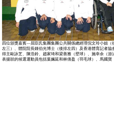
四位頒獎嘉賓—屈臣氏集團集團公共關係總經理倪文玲小姐（
左三）、體院院長鍾伯光博士（後排左四）及香港體育記者協
得主歐詠芝、陳浩鈴、趙家琦和梁善雅（壁球）、施幸余（游
表揚狀的候選運動員包括葉姵延和林倩盈（羽毛球）、馬國寶