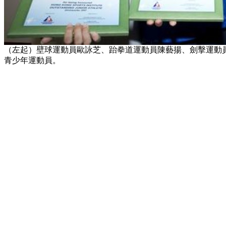
（左起）壁球運動員歐詠芝、跆拳道運動員陳藝揚、劍擊運動
青少年運動員。