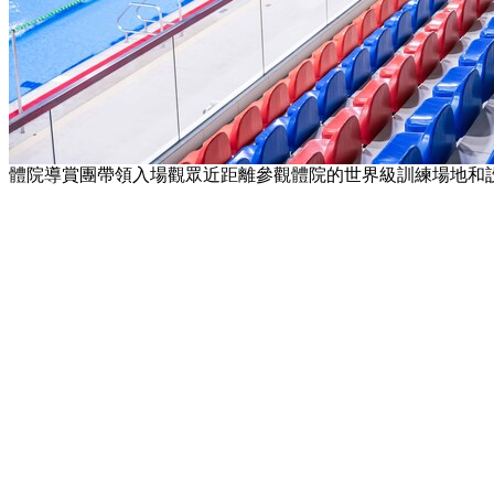
體院導賞團帶領入場觀眾近距離參觀體院的世界級訓練場地和