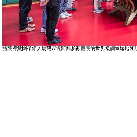
體院導賞團帶領入場觀眾近距離參觀體院的世界級訓練場地和