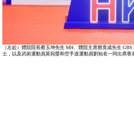
（左起）體院院長蔡玉坤先生 MH、體院主席鄧竟成先生 GB
士，以及武術運動員莫宛螢和空手道運動員劉知名一同出席香港體