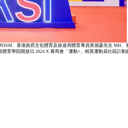
S PDSM、香港政府文化體育及旅遊局體育專員黃德森先生 M
育學院開放日 2024 X 賽馬會「運動+」精英運動員社區計劃