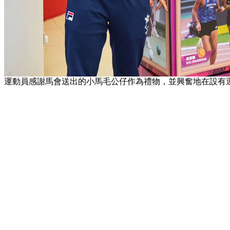
運動員感謝馬會送出的小馬毛公仔作為禮物，並興奮地在設有